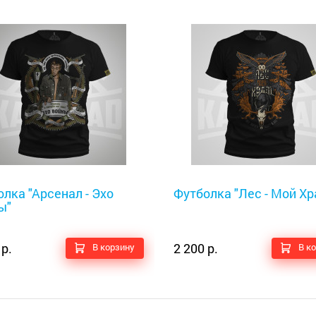
оискатели
Металлоискатели
лка "Арсенал - Эхо
Футболка "Лес - Мой Хра
ы"
 р.
2 200 р.
В корзину
В к