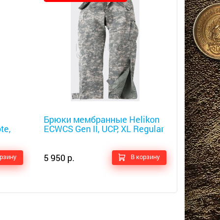
Металлоискатели
Брюки мембранные Helikon
te,
ECWCS Gen II, UCP, XL Regular
5 950 р.
орзину
В корзину