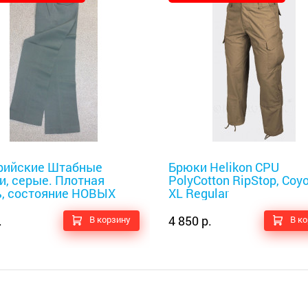
оискатели
Металлоискатели
рийские Штабные
Брюки Helikon CPU
и, серые. Плотная
PolyCotton RipStop, Coyo
ь, состояние НОВЫХ
XL Regular
.
4 850 р.
В корзину
В к