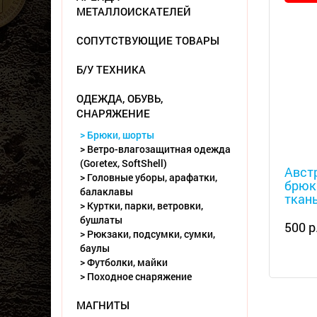
МЕТАЛЛОИСКАТЕЛЕЙ
СОПУТСТВУЮЩИЕ ТОВАРЫ
Б/У ТЕХНИКА
ОДЕЖДА, ОБУВЬ,
СНАРЯЖЕНИЕ
> Брюки, шорты
> Ветро-влагозащитная одежда
Металл
(Goretex, SoftShell)
Авст
> Головные уборы, арафатки,
брюк
балаклавы
ткан
> Куртки, парки, ветровки,
бушлаты
500 р
> Рюкзаки, подсумки, сумки,
баулы
> Футболки, майки
> Походное снаряжение
МАГНИТЫ