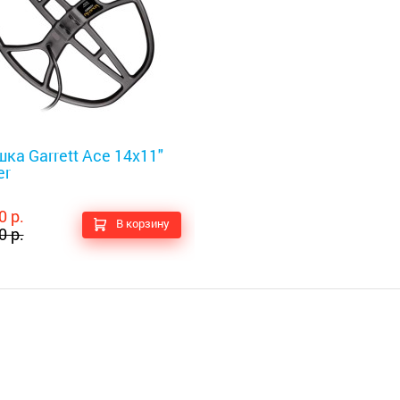
оискатели
ка Garrett Ace 14x11"
er
0 р.
В корзину
0 р.