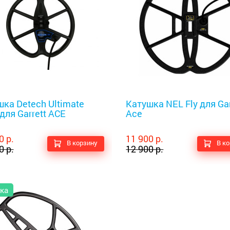
оискатели
Металлоискатели
ка Detech Ultimate
Катушка NEL Fly для Gar
 для Garrett ACE
Ace
0 р.
11 900 р.
В корзину
В к
0 р.
12 900 р.
ка