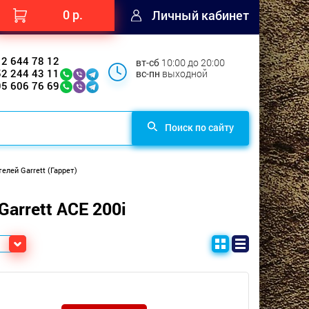
0 р.
Личный кабинет
12 644 78 12
вт-сб
10:00 до 20:00
52 244 43 11
вс-пн
выходной
95 606 76 69
Поиск по сайту
лей Garrett (Гаррет)
arrett ACE 200i