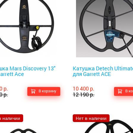
оискатели
Металлоискатели
ка Mars Discovery 13"
Катушка Detech Ultimat
arrett Ace
для Garrett ACE
0 р.
10 400 р.
В корзину
В к
0 р.
12 190 р.
в наличии
Нет в наличии