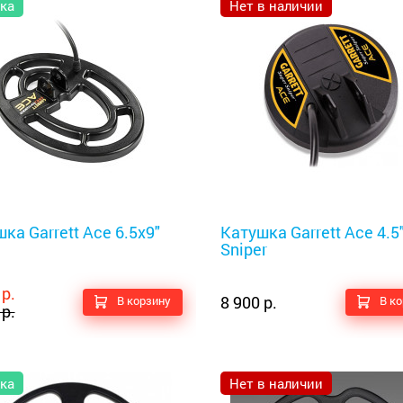
ка
Нет в наличии
оискатели
Металлоискатели
ка Garrett Ace 6.5x9"
Катушка Garrett Ace 4.5
Sniper
 р.
8 900 р.
В корзину
В к
 р.
ка
Нет в наличии