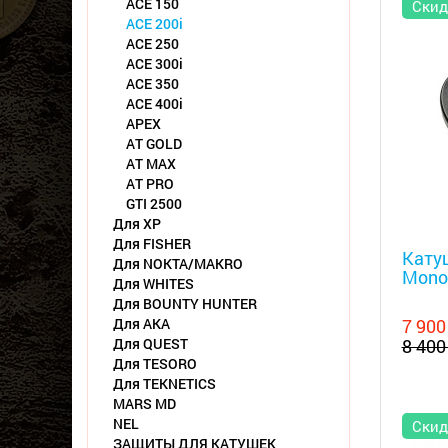
ACE 150
Скид
ACE 200i
ACE 250
ACE 300i
ACE 350
ACE 400i
APEX
AT GOLD
AT MAX
AT PRO
GTI 2500
Для XP
Металл
Для FISHER
Катуш
Для NOKTA/MAKRO
Mono
Для WHITES
Для BOUNTY HUNTER
Для АКА
7 900
Для QUEST
8 400
Для TESORO
Для TEKNETICS
MARS MD
NEL
Скид
ЗАЩИТЫ ДЛЯ КАТУШЕК