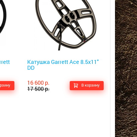
Металлоискатели
rett
Катушка Garrett Ace 8.5x11"
DD
16 600 р.
орзину
В корзину
17 500 р.