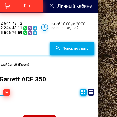
0 р.
Личный кабинет
12 644 78 12
вт-сб
10:00 до 20:00
52 244 43 11
вс-пн
выходной
95 606 76 69
Поиск по сайту
лей Garrett (Гаррет)
arrett ACE 350