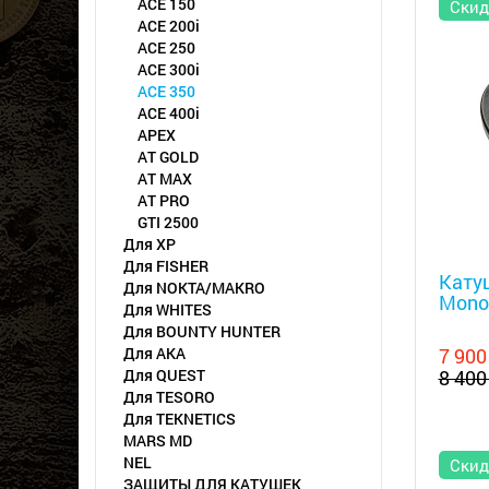
ACE 150
Скид
ACE 200i
ACE 250
ACE 300i
ACE 350
ACE 400i
APEX
AT GOLD
AT MAX
AT PRO
GTI 2500
Для XP
Металл
Для FISHER
Катуш
Для NOKTA/MAKRO
Mono
Для WHITES
Для BOUNTY HUNTER
Для АКА
7 900
Для QUEST
8 400
Для TESORO
Для TEKNETICS
MARS MD
NEL
Скид
ЗАЩИТЫ ДЛЯ КАТУШЕК