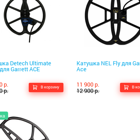
оискатели
Металлоискатели
ка Detech Ultimate
Катушка NEL Fly для Gar
 для Garrett ACE
Ace
0 р.
11 900 р.
В корзину
В к
0 р.
12 900 р.
ка