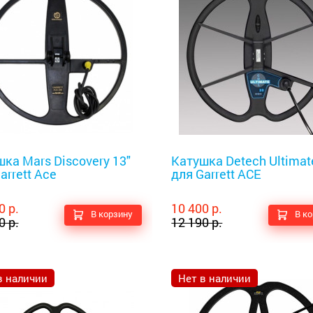
оискатели
Металлоискатели
ка Mars Discovery 13"
Катушка Detech Ultimat
arrett Ace
для Garrett ACE
0 р.
10 400 р.
В корзину
В к
0 р.
12 190 р.
в наличии
Нет в наличии