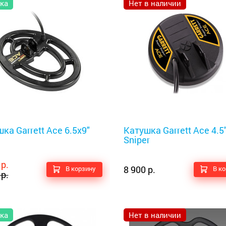
ка
Нет в наличии
оискатели
Металлоискатели
ка Garrett Ace 6.5x9"
Катушка Garrett Ace 4.5
Sniper
 р.
8 900 р.
В корзину
В к
 р.
ка
Нет в наличии