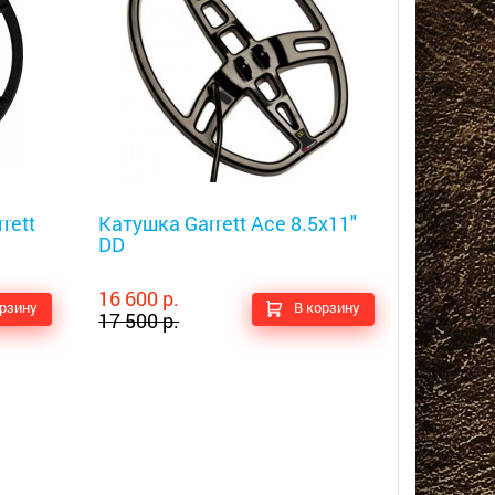
Металлоискатели
rett
Катушка Garrett Ace 8.5x11"
DD
16 600 р.
орзину
В корзину
17 500 р.