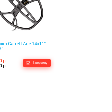
оискатели
ка Garrett Ace 14x11"
er
0 р.
В корзину
0 р.