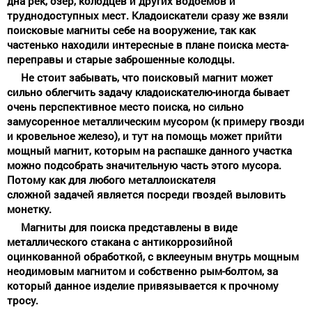
дна рек, озер, колодцев и других водоемов и
труднодоступных мест. Кладоискатели сразу же взяли
поисковые магниты себе на вооружение, так как
частенько находили интересные в плане поиска места-
переправы и старые заброшенные колодцы.
Не стоит забывать, что поисковый магнит может
сильно облегчить задачу кладоискателю-иногда бывает
очень перспективное место поиска, но сильно
замусоренное металлическим мусором (к примеру гвозди
и кровельное железо), и тут на помощь может прийти
мощный магнит, которым на распашке данного участка
можно подсобрать значительную часть этого мусора.
Потому как для любого металлоискателя
сложной задачей является посреди гвоздей выловить
монетку.
Магниты для поиска представлены в виде
металлического стакана с антикоррозийной
оцинкованной обработкой, с вклееyным внутрь мощным
неодимовым магнитом и собственно рым-болтом, за
который данное изделие привязывается к прочному
тросу.