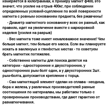
измеряется в килограммах, к примеру магнит ф400, это
значит, что усилие на отрыв 400кг, при соблюдении
определенных условий-сцепление по всей поверхности
магнита с ровным основанием предмета, без ржавчины!
- Диаметр магнитного основания-у всех он разный, как
правило, идет на увеличение вместе с маркировкой
изделия (усилия на разрыв)
- Вес магнита тоже имеет немаловажное значение! Чем
больше магнит, тем больше его масса. Если вы планируете
искать в заиленyых и глинbстых местах - то советуем
брать магнитик потяжелее.
- Собственно магниты для поиска делятся на
категории - односторонние и двухсторонние, у
односторонних рым болт один, а у двухсторонних 2шт.
рым-болта, допускается крепление с торца.
- Сам магнитящий элемент сделан из сплава - неодима,
бора и железа, у различных производителей разные
соотношения по материалам, мы работаем только с
проверенными производствами, где дают гарантию от
размагничивания.