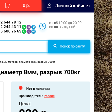
0 р.
Личный кабинет
12 644 78 12
вт-сб
10:00 до 20:00
52 244 43 11
вс-пн
выходной
95 606 76 69
Поиск по сайту
та, 30 метров, диаметр 8мм, разрыв 700кг
диаметр 8мм, разрыв 700кг
Нет в наличии
Производитель:
Россия
Цена: