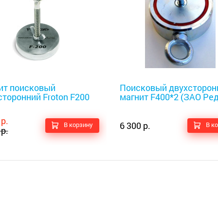
оискатели
Металлоискатели
ит поисковый
Поисковый двухсторон
торонний Froton F200
магнит F400*2 (ЗАО Ре
 р.
6 300 р.
В корзину
В к
 р.