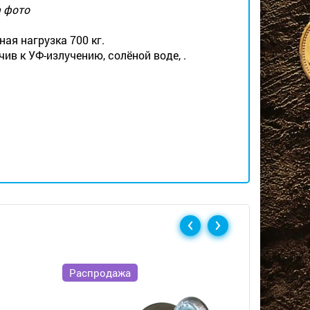
а фото
ая нагрузка 700 кг.
в к УФ-излучению, солёной воде, .
Распродажа
Скидка