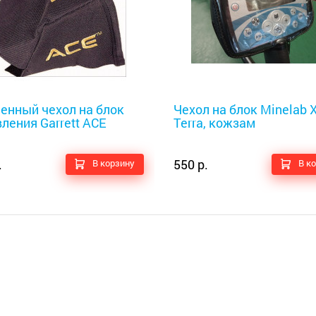
оискатели
Металлоискатели
енный чехол на блок
Чехол на блок Minelab X
ления Garrett ACE
Terra, кожзам
.
550 р.
В корзину
В к