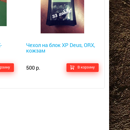
Металлоискатели
Металлоис
-
Чехол на блок XP Deus, ORX,
Чехол н
кожзам
кожзам
450 р.
500 р.
орзину
В корзину
500 р.