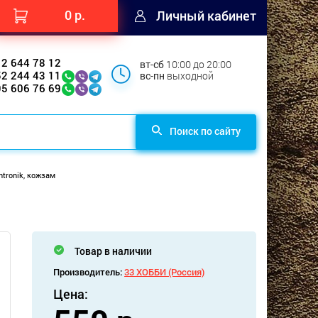
0 р.
Личный кабинет
12 644 78 12
вт-сб
10:00 до 20:00
52 244 43 11
вс-пн
выходной
95 606 76 69
Поиск по сайту
ntronik, кожзам
Товар в наличии
Производитель:
33 ХОББИ (Россия)
Цена: