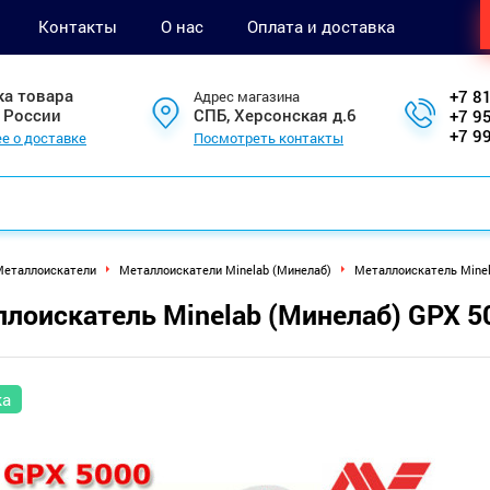
Контакты
О нас
Оплата и доставка
ка товара
+7 8
Адрес магазина
 России
СПБ, Херсонская д.6
+7 9
+7 9
е о доставке
Посмотреть контакты
еталлоискатели
Металлоискатели Minelab (Минелаб)
Металлоискатель Minel
лоискатель Minelab (Минелаб) GPX 5
ка