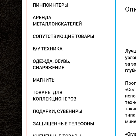
ПИНПОИНТЕРЫ
Оп
АРЕНДА
МЕТАЛЛОИСКАТЕЛЕЙ
СОПУТСТВУЮЩИЕ ТОВАРЫ
Б/У ТЕХНИКА
Лучш
усло
ОДЕЖДА, ОБУВЬ,
за з
СНАРЯЖЕНИЕ
глуб
МАГНИТЫ
Прог
«Сол
ТОВАРЫ ДЛЯ
испо
КОЛЛЕКЦИОНЕРОВ
техн
таки
ПОДАРКИ, СУВЕНИРЫ
типа
мине
ЗАЩИЩЕННЫЕ ТЕЛЕФОНЫ
«Сгл