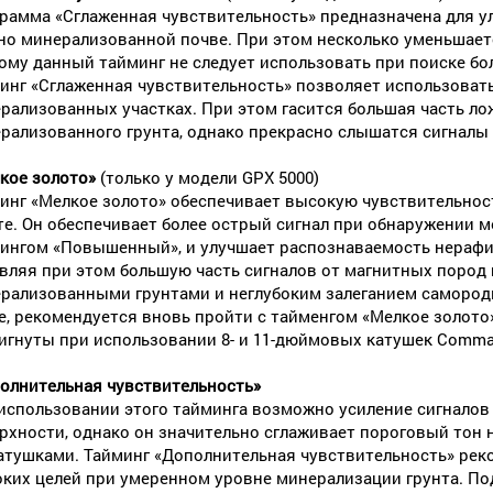
рамма «Сглаженная чувствительность» предназначена для у
но минерализованной почве. При этом несколько уменьшает
ому данный тайминг не следует использовать при поиске бо
инг «Сглаженная чувствительность» позволяет использоват
рализованных участках. При этом гасится большая часть ло
рализованного грунта, однако прекрасно слышатся сигналы 
кое золото»
(только у модели GPX 5000)
инг «Мелкое золото» обеспечивает высокую чувствительнос
те. Он обеспечивает более острый сигнал при обнаружении м
ингом «Повышенный», и улучшает распознаваемость нерафин
вляя при этом большую часть сигналов от магнитных пород и
рализованными грунтами и неглубоким залеганием самородк
е, рекомендуется вновь пройти с тайменгом «Мелкое золото
игнуты при использовании 8- и 11-дюймовых катушек Comma
олнительная чувствительность»
использовании этого тайминга возможно усиление сигналов
рхности, однако он значительно сглаживает пороговый тон н
атушками. Тайминг «Дополнительная чувствительность» рек
оких целей при умеренном уровне минерализации грунта. По