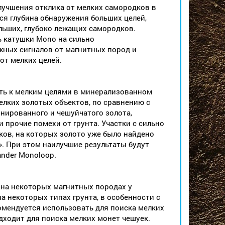
лучшения отклика от мелких самородков в
ся глубина обнаружения больших целей,
льших, глубоко лежащих самородков.
ь катушки Mono на сильно
жных сигналов от магнитных пород и
от мелких целей.
ть к мелким целями в минерализованном
елких золотых объектов, по сравнению с
ированного и чешуйчатого золота,
 прочие помехи от грунта. Участки с сильно
ов, на которых золото уже было найдено
». При этом наилучшие результаты будут
nder Monoloop.
 на некоторых магнитных породах у
а некоторых типах грунта, в особенности с
омендуется использовать для поиска мелких
дходит для поиска мелких монет чешуек.