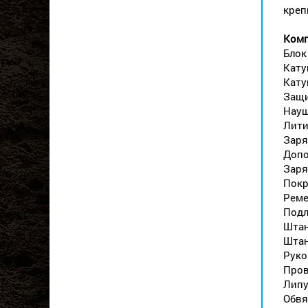
креп
Комп
Блок
Кату
Кату
Защи
Науш
Лити
Заря
Допо
Заря
Покр
Реме
Подл
Штан
Штан
Руко
Пров
Липу
Обвя