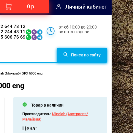
0 р.
Личный кабинет
12 644 78 12
вт-сб
10:00 до 20:00
52 244 43 11
вс-пн
выходной
95 606 76 69
Поиск по сайту
ab (Минелаб) GPX 5000 eng
000 eng
Товар в наличии
Производитель:
Minelab (Австралия/
Малайзия)
Цена: