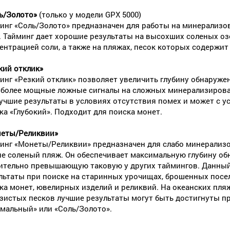
ь/Золото»
(только у модели GPX 5000)
инг «Соль/Золото» предназначен для работы на минерализо
. Тайминг дает хорошие результаты на высохших соленых о
ентрацией соли, а также на пляжах, песок которых содержит
кий отклик»
инг «Резкий отклик» позволяет увеличить глубину обнаруже
 более мощные ложные сигналы на сложных минерализирован
учшие результаты в условиях отсутствия помех и может с 
ка «Глубокий». Подходит для поиска монет.
еты/Реликвии»
инг «Монеты/Реликвии» предназначен для слабо минерализов
не соленый пляж. Он обеспечивает максимальную глубину об
ительно превышающую таковую у других таймингов. Данный
льтаты при поиске на старинных урочищах, брошенных посел
ка монет, ювелирных изделий и реликвий. На океанских пля
зистых песков лучшие результаты могут быть достигнуты п
мальный» или «Соль/Золото».