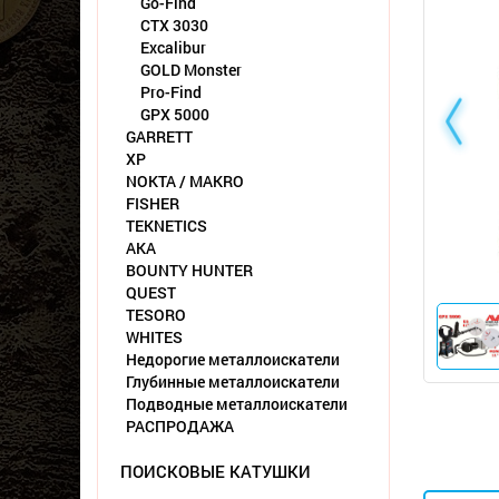
Go-Find
CTX 3030
Excalibur
GOLD Monster
Pro-Find
GPX 5000
GARRETT
XP
NOKTA / MAKRO
FISHER
TEKNETICS
АКА
BOUNTY HUNTER
QUEST
TESORO
WHITES
Недорогие металлоискатели
Глубинные металлоискатели
Подводные металлоискатели
РАСПРОДАЖА
ПОИСКОВЫЕ КАТУШКИ