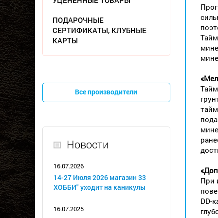
УЦЕНЕННЫЕ ТОВАРЫ
Прог
силь
ПОДАРОЧНЫЕ
поэт
СЕРТИФИКАТЫ, КЛУБНЫЕ
Тайм
КАРТЫ
мине
мине
«Мел
Тайм
Все производители
грун
тайм
пода
мине
ране
Новости
дост
16.07.2026
«Доп
14-27 Июля 2026 магазин 33
При 
ХОББИ" уходит на каникулы
пове
DD-к
16.07.2025
глуб