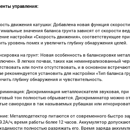
енты управления:
ость движения катушки: Добавлена новая функция скорости
тимальные значения баланса грунта зависят от скорости ве
ение настройки «Скорость движения», соответствующее при
ить уровень помех и увеличить глубину обнаружения целей.
нсировка на грунт: Новая особенность в балансировке металл
лючен». В легких почвах, таких как неминерализованный чер
тствовать или почти отсутствовать, и в основном встречают
ае рекомендуется установить для настройки «Тип баланса гр
ичить глубину обнаружения и чувствительность.
риминация: Дискриминация металлоискателя звуковая, при
говый тон полностью обрывается. Дискриминатор можно отр
тые самородки в так называемых рубашках или игнорироват
ние: Металлодетектор питаются от современного быстро за
-9.2А/ч, время работы более 12 часов. Аккумулятор допускаю
ходимости полностью разряжать его. Время заряда аккумулят