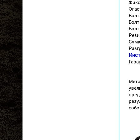
Фикс
Элас
Болт
Болт
Болт
Рези
Сумк
Разг
Инст
Гара
Мета
увел
пред
резу
собс