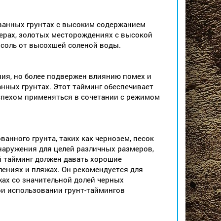
ванных грунтах с высоким содержанием
зерах, золотых месторождениях с высокой
 соль от высохшей соленой воды.
ния, но более подвержен влиянию помех и
ных грунтах. Этот тайминг обеспечивает
успехом применяться в сочетании с режимом
анного грунта, таких как чернозем, песок
наружения для целей различных размеров,
 тайминг должен давать хорошие
ениях и пляжах. Он рекомендуется для
жах со значительной долей черных
ри использовании грунт-таймингов