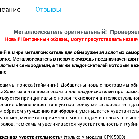
исание
Отзывы
Металлоискатель оригинальный! Проверяется
Новый! Витринный образец, могут присутствовать незначи
ий в мире металлоискатель для обнаружения золотых само
виях. Металлоискатель в первую очередь предназначен для
олотыми самородками, а так же кладоискателей которым ва
ине!
раммы поиска (тайминги): Добавлены новые программы обнар
ь/Золото» и что немаловажно для кладоискателей программ
льзуется принципиально новая технология интеллектуальной
ология обеспечивает точную настройку металлоискателя для
м образом улучшению калибровки, уменьшается чувствител
м помех, менее восприимчивым к породам и почвам, с выс
ралов, тем самым увеличивается чувствительность и глубин
аженная чувствительность»
(только у модели GPX 5000)