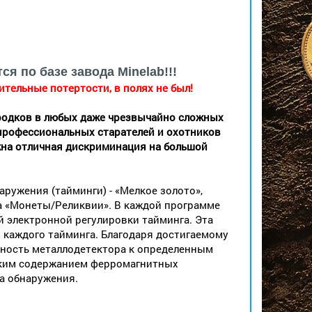
 по базе завода Minelab!!!
тельные потертости, в полях не был!
родков в любых даже чрезвычайно сложных
 профессиональных старателей и охотников
жна отличная дискриминация на большой
ужения (тайминги) - «Мелкое золото»,
а «Монеты/Реликвии». В каждой программе
 электронной регулировки тайминга. Эта
 каждого тайминга. Благодаря достигаемому
ьность металлодетектора к определенным
оким содержанием ферромагнитных
а обнаружения.