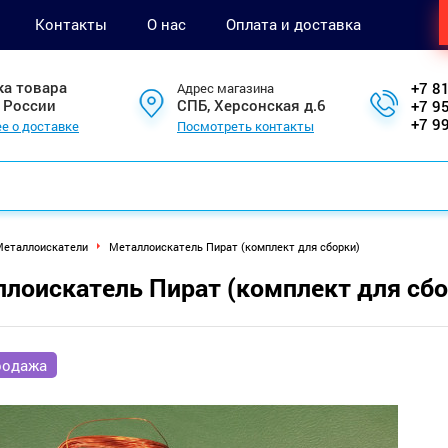
Контакты
О нас
Оплата и доставка
ка товара
+7 8
Адрес магазина
 России
СПБ, Херсонская д.6
+7 9
+7 9
е о доставке
Посмотреть контакты
еталлоискатели
Металлоискатель Пират (комплект для сборки)
лоискатель Пират (комплект для сбо
родажа