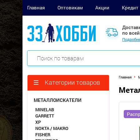
Главная
Оптовикам
Акции
Кредит
Достав
по всей
Подробне
Главная
М
Категории товаров
Метал
МЕТАЛЛОИСКАТЕЛИ
MINELAB
Расп
GARRETT
XP
NOKTA / MAKRO
FISHER