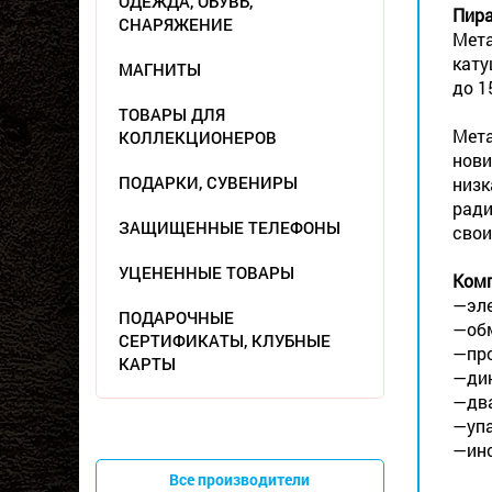
ОДЕЖДА, ОБУВЬ,
Пир
СНАРЯЖЕНИЕ
Мета
кату
МАГНИТЫ
до 1
ТОВАРЫ ДЛЯ
Мета
КОЛЛЕКЦИОНЕРОВ
нови
ПОДАРКИ, СУВЕНИРЫ
низк
ради
ЗАЩИЩЕННЫЕ ТЕЛЕФОНЫ
свои
УЦЕНЕННЫЕ ТОВАРЫ
Комп
—эле
ПОДАРОЧНЫЕ
—обм
СЕРТИФИКАТЫ, КЛУБНЫЕ
—про
КАРТЫ
—ди
—два
—упа
—инс
Все производители