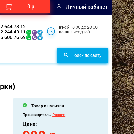
0 р.
Личный кабинет
12 644 78 12
вт-сб
10:00 до 20:00
52 244 43 11
вс-пн
выходной
95 606 76 69
Поиск по сайту
рки)
Товар в наличии
Производитель:
Россия
Цена: