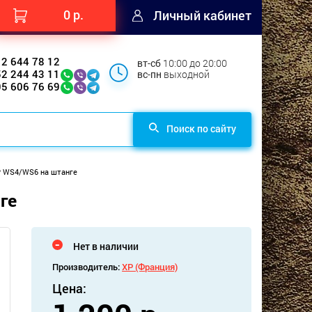
0 р.
Личный кабинет
12 644 78 12
вт-сб
10:00 до 20:00
52 244 43 11
вс-пн
выходной
95 606 76 69
Поиск по сайту
P WS4/WS6 на штанге
ге
Нет в наличии
Производитель:
XP (Франция)
Цена: