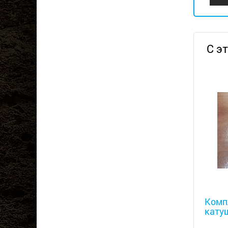
С э
Металл
Комп
кату