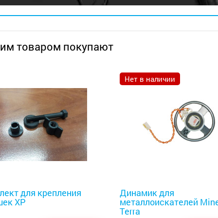
тим товаром покупают
Нет в наличии
оискатели
Металлоискатели
лект для крепления
Динамик для
шек XP
металлоискателей Mine
Terra