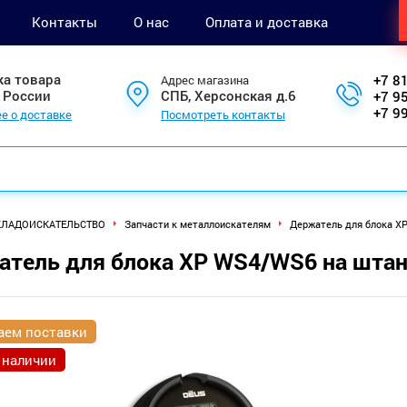
Контакты
О нас
Оплата и доставка
ка товара
+7 8
Адрес магазина
 России
СПБ, Херсонская д.6
+7 9
+7 9
е о доставке
Посмотреть контакты
КЛАДОИСКАТЕЛЬСТВО
Запчасти к металлоискателям
Держатель для блока X
тель для блока XP WS4/WS6 на штан
аем поставки
 наличии