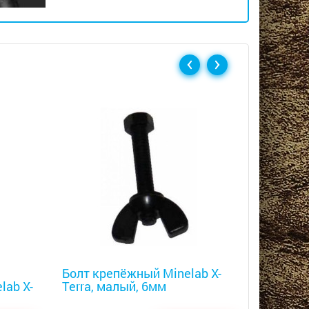
Металлоискатели
Металлоис
Болт крепёжный Minelab X-
Подлоко
lab X-
Terra, малый, 6мм
Terra и