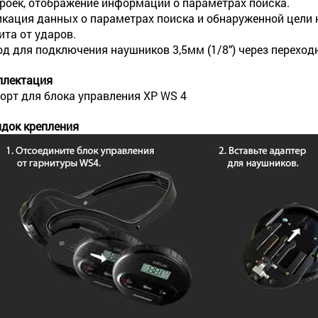
роек, отображение информации о параметрах поиска.
кация данных о параметрах поиска и обнаруженной цели 
та от ударов.
д для подключения наушников 3,5мм (1/8") через переходн
плектация
орт для блока управления XP WS 4
док крепления