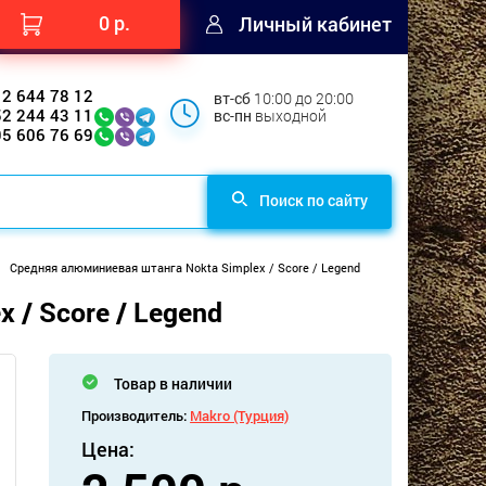
0 р.
Личный кабинет
12 644 78 12
вт-сб
10:00 до 20:00
52 244 43 11
вс-пн
выходной
95 606 76 69
Поиск по сайту
Средняя алюминиевая штанга Nokta Simplex / Score / Legend
 / Score / Legend
Товар в наличии
Производитель:
Makro (Турция)
Цена: