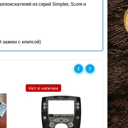
лоискателей из серий Simplex, Score и
й зажим с клипсой)
Нет в наличии
Нет в н