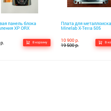
оискатели
Металлоискатели
вая панель блока
Плата для металлоиск
вления XP ORX
Minelab X-Terra 505
10 900 р.
 р.
В корзину
В к
19 500 р.