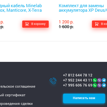
дный кабель Minelab
Комплект для замены
ox, Manticore, X-Terra
аккумулятора XP Deus
 р.
1 200 р.
В корзину
В к
 р.
1 600 р.
+7 812 644 78 12
+7 952 244 43 11
+7 995 606 76 69
ельское соглашение
ый сертификат
Написать нам
проведения сделки