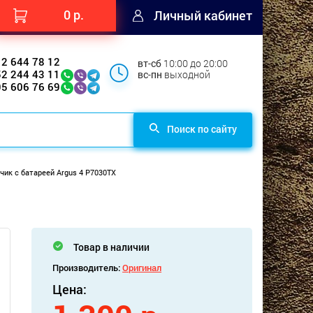
0 р.
Личный кабинет
12 644 78 12
вт-сб
10:00 до 20:00
52 244 43 11
вс-пн
выходной
95 606 76 69
Поиск по сайту
чик с батареей Argus 4 P7030TX
Товар в наличии
Производитель:
Оригинал
Цена: