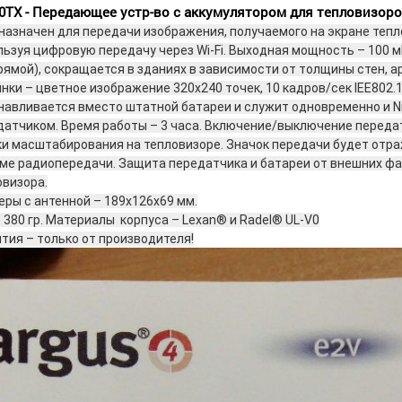
0TX - Передающее устр-во с аккумулятором для тепловизоро
азначен для передачи изображения, получаемого на экране тепло
льзуя цифровую передачу через Wi-Fi. Выходная мощность – 100 м
рямой), сокращается в зданиях в зависимости от толщины стен, а
нки – цветное изображение 320х240 точек, 10 кадров/сек IEE802
навливается вместо штатной батареи и служит одновременно и Ni
датчиком. Время работы – 3 часа. Включение/выключение перед
ки масштабирования на тепловизоре. Значок передачи будет отра
ме радиопередачи. Защита передатчика и батареи от внешних фа
овизора.
еры с антенной – 189х126х69 мм.
 380 гр. Материалы
корпуса – Lexan® и Radel® UL-V0
тия – только от производителя!