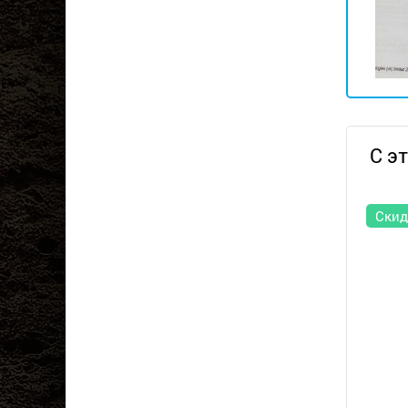
С э
Скид
Металл