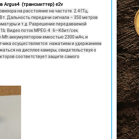
в Argus4 (трансмиттер) e2v
визора на расстояние на частоте 2.4 ГГц,
Вт. Дальность передачи сигнала – 350 метров
рматуры и т.д. Разрешение
передаваемой
.11b. Видео поток MPEG-4 6—Кбит/сек.
-Mh аккумулятором емкостью 2300 мАч, и
атчика осуществляется
нажатием и удержанием
жаться на дисплее камеры, свидетельствуя о
кторов соответствует защите самого