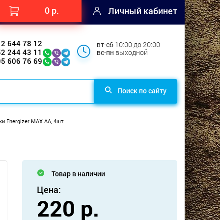
0 р.
Личный кабинет
12 644 78 12
вт-сб
10:00 до 20:00
52 244 43 11
вс-пн
выходной
95 606 76 69
Поиск по сайту
и Energizer MAX AA, 4шт
Товар в наличии
Цена:
220 р.