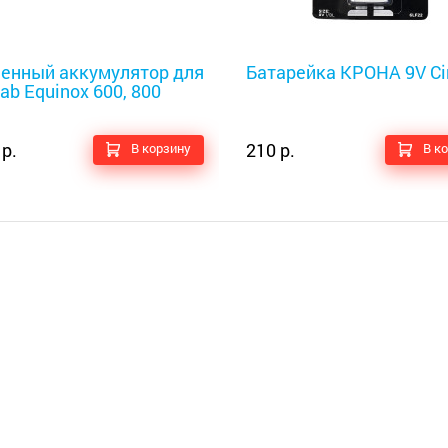
оискатели
Металлоискатели
енный аккумулятор для
Батарейка КРОНА 9V Cir
ab Equinox 600, 800
 р.
210 р.
В корзину
В к