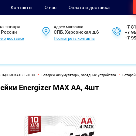
Контакты
О нас
Оплата и доставка
ка товара
+7 8
Адрес магазина
 России
СПБ, Херсонская д.6
+7 9
+7 9
е о доставке
Посмотреть контакты
КЛАДОИСКАТЕЛЬСТВО
Батареи, аккумуляторы, зарядные устройства
Батарейк
ейки Energizer MAX AA, 4шт