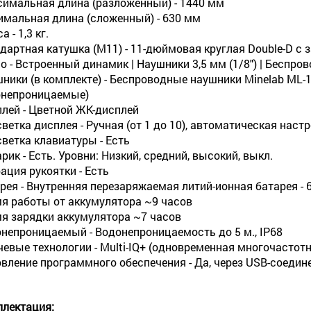
имальная длина (разложенный) - 1440 мм
мальная длина (сложенный) - 630 мм
 - 1,3 кг.
дартная катушка (M11) - 11-дюймовая круглая Double-D с
о - Встроенный динамик | Наушники 3,5 мм (1/8") | Беспр
ники (в комплекте) - Беспроводные наушники Minelab ML-1
непроницаемые)
лей - Цветной ЖК-дисплей
ветка дисплея - Ручная (от 1 до 10), автоматическая наст
ветка клавиатуры - Есть
рик - Есть. Уровни: Низкий, средний, высокий, выкл.
ация рукоятки - Есть
рея - Внутренняя перезаряжаемая литий-ионная батарея - 
я работы от аккумулятора ~9 часов
я зарядки аккумулятора ~7 часов
непроницаемый - Водонепроницаемость до 5 м., IP68
евые технологии - Multi-IQ+ (одновременная многочасто
вление программного обеспечения - Да, через USB-соедин
лектация: