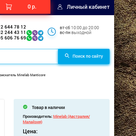
0 р.
Личный кабинет
12 644 78 12
вт-сб
10:00 до 20:00
52 244 43 11
вс-пн
выходной
95 606 76 69
Поиск по сайту
искатель Minelab Manticore
Товар в наличии
Производитель:
Minelab (Австралия/
Малайзия)
Цена: