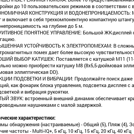
ройки до 10 пользовательских режимов в соответствии с
НОМИЧНАЯ КОНСТРУКЦИЯ И ВОДОНЕПРОНИЦАЕМОСТЬ: Мощны
кг и включает в себя трехкомпонентную компактную штангу
непроницаемость на глубине до 5 м.
ИТИВНОЕ ПОНЯТНОЕ УПРАВЛЕНИЕ: Большой ЖК-дисплей об
гацию.
ЫШЕННАЯ УСТОЙЧИВОСТЬ К ЭЛЕКТРОПОМЕХАМ: В сложных 
тромагнитных помех дает более высокую чувствительност
ШИЙ ВЫБОР КАТУШЕК: Поставляется с катушкой M11 (11-
льно можно приобрести катушку M8 (8x5,5-дюймовая эллип
овая эллиптическая DD).
ЦИИ ПОДСВЕТКИ И ВИБРАЦИИ: Продолжайте поиск даже к
ций, как фонарик блока управления, подсветка дисплея с 
дсветкой и вибрация рукоятки.
ЫЙ ЗВУК: встроенный внешний динамик обеспечивает кри
роводными наушниками с малой задержкой.
ические характеристики:
мы обнаружения (настраиваемые) - Общий (5), Пляж (4), Зо
ие частоты - Multi-IQ+, 5 кГц, 10 кГц, 15 кГц, 20 кГц, 40 кГц