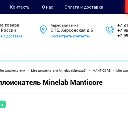
Контакты
О нас
Оплата и доставка
ка товара
+7 8
Адрес магазина
 России
СПБ, Херсонская д.6
+7 9
+7 9
е о доставке
Посмотреть контакты
еталлоискатели
Металлоискатели Minelab (Минелаб)
MANTICORE
Металло
лоискатель Minelab Manticore
ка