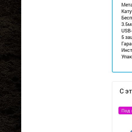
Мета
Кату
Бесп
3.5м
USB-
5 за
Гара
Инст
Упак
С э
Под 