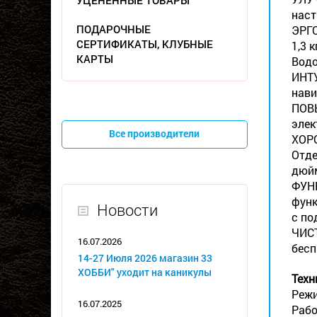
УЦЕНЕННЫЕ ТОВАРЫ
наст
ПОДАРОЧНЫЕ
ЭРГО
СЕРТИФИКАТЫ, КЛУБНЫЕ
1,3 
КАРТЫ
Водо
ИНТУ
нави
ПОВ
элек
Все производители
ХОРО
Отде
дюйм
ФУНК
функ
Новости
с по
ЧИСТ
16.07.2026
бесп
14-27 Июля 2026 магазин 33
ХОББИ" уходит на каникулы
Техн
Режи
16.07.2025
Рабоч