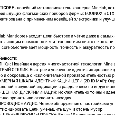
TICORE
- новейший металлоискатель концерна Minelab, кот
редыдущих флагманских приборов фирмы: EQUINOX и CTX 
ектирована с применением новейшей электроники и улучше
lab Manticore находит цели быстрее и чётче даже в самых
атляющим возможностям и технологиям ничто не остане
icore обеспечивает мощность, точность и аккуратность пр
енности:
I IQ+: Новейшая версия многочастотной технологии Minel
РЫЙ ОТКЛИК: Быстрое и уверенное идентифицирование ц
р и сокровища с исключительной производительностью р
МЕРНАЯ ШКАЛА ИДЕНТИФИКАЦИИ ЦЕЛИ (2D ID MAP): Опре
альной и звуковой индикации с разделением по индуктивн
ШЕННАЯ ДИСКРИМИНАЦИЯ: Исключительно точный иденти
енно принять или отклонить находку.
РОВОДНОЕ АУДИО: Четкое обнаружение с настройками упр
тифицировать цели, уменьшить шум и отсечь мусор.
ШЕННЫЕ РЕЖИМЫ ПОИСКА: Более 10 предустановленных 