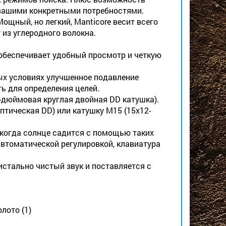
 вашими конкретными потребностями.
й, но легкий, Manticore весит всего
 из углеродного волокна.
еспечивает удобный просмотр и четкую
условиях улучшенное подавление
ь для определения целей.
дюймовая круглая двойная DD катушка).
тическая DD) или катушку M15 (15x12-
огда солнце садится с помощью таких
автоматической регулировкой, клавиатура
стально чистый звук и поставляется с
лото (1)