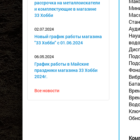
Макс
рассрочка на металлоискатели
Мини
и комплектующие в магазине
Масса
33 Хобби
Стан
Ауди
02.07.2024
Науш
Новый график работы магазина
водо
"33 Хобби" с 01.06.2024
Дисп
Подс
06.05.2024
Подс
График работы в Майские
Фона
праздники магазина 33 Хобби
2024г.
Вибр
Бата
Врем
Все новости
Врем
Водо
Ключ
Обно
Комп