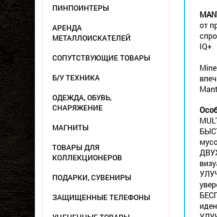
ПИНПОИНТЕРЫ
MAN
от п
АРЕНДА
спро
МЕТАЛЛОИСКАТЕЛЕЙ
IQ+
СОПУТСТВУЮЩИЕ ТОВАРЫ
Mine
Б/У ТЕХНИКА
впеч
Mant
ОДЕЖДА, ОБУВЬ,
СНАРЯЖЕНИЕ
Особ
MULT
МАГНИТЫ
БЫСТ
мусо
ТОВАРЫ ДЛЯ
ДВУХ
КОЛЛЕКЦИОНЕРОВ
визу
УЛУЧ
ПОДАРКИ, СУВЕНИРЫ
увер
БЕСП
ЗАЩИЩЕННЫЕ ТЕЛЕФОНЫ
иден
УЛУЧ