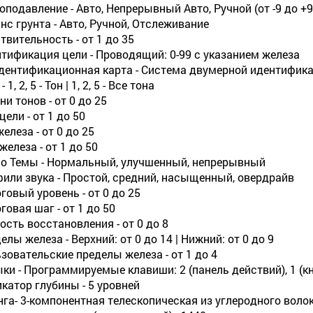
подавление - Авто, Непрерывный Авто, Ручной (от -9 до +9
нс грунта - Авто, Ручной, Отслеживание
твительность - от 1 до 35
тификация цели - Проводящий: 0-99 с указанием железа
дентификационная карта - Система двумерной идентифика
- 1, 2, 5 - Тон | 1, 2, 5 - Все тона
ни тонов - от 0 до 25
цели - от 1 до 50
железа - от 0 до 25
железа - от 1 до 50
о Темы - Нормальный, улучшенный, непрерывный
или звука - Простой, средний, насыщенный, овердрайв
говый уровень - от 0 до 25
говая шаг - от 1 до 50
ость восстановления - от 0 до 8
елы железа - Верхний: от 0 до 14 | Нижний: от 0 до 9
зовательские пределы железа - от 1 до 4
ки - Программируемые клавиши: 2 (панель действий), 1 (к
катор глубины - 5 уровней
га- 3-компонентная телескопическая из углеродного воло