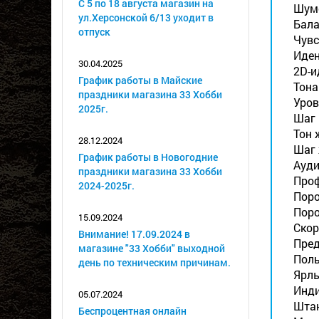
С 5 по 18 августа магазин на
Шумо
ул.Херсонской 6/13 уходит в
Бала
отпуск
Чувс
Иден
30.04.2025
2D-и
График работы в Майские
Тона 
праздники магазина 33 Хобби
Уров
2025г.
Шаг 
Тон 
28.12.2024
Шаг 
График работы в Новогодние
Ауди
праздники магазина 33 Хобби
Проф
2024-2025г.
Поро
Поро
15.09.2024
Скор
Внимание! 17.09.2024 в
Пред
магазине "33 Хобби" выходной
Поль
день по техническим причинам.
Ярлы
Инди
05.07.2024
Штан
Беспроцентная онлайн