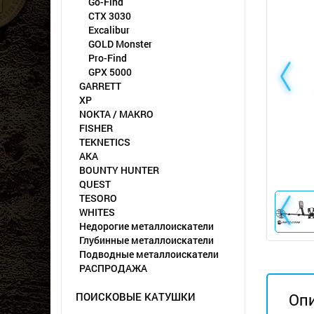
Go-Find
CTX 3030
Excalibur
GOLD Monster
Pro-Find
GPX 5000
GARRETT
XP
NOKTA / MAKRO
FISHER
TEKNETICS
АКА
BOUNTY HUNTER
QUEST
TESORO
WHITES
Недорогие металлоискатели
Глубинные металлоискатели
Подводные металлоискатели
РАСПРОДАЖА
ПОИСКОВЫЕ КАТУШКИ
Оп