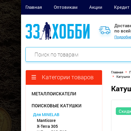
Главная
Оптовикам
Акции
Кредит
Достав
по всей
Подробне
Главная
П
Категории товаров
Катушка D
Катуш
МЕТАЛЛОИСКАТЕЛИ
ПОИСКОВЫЕ КАТУШКИ
Скид
Для MINELAB
Manticore
X-Terra 305