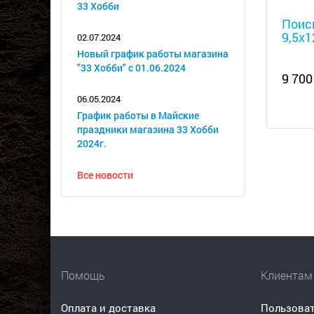
Металл
33 Хобби
Поис
9,5х1
02.07.2024
Новый график работы магазина
"33 Хобби" с 01.06.2024
9 700
06.05.2024
График работы в Майские
праздники магазина 33 Хобби
2024г.
Все новости
Помощь
Клиентам
Оплата и доставка
Пользоват