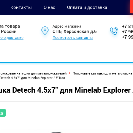
Контакты
О нас
Оплата и доставка
ка товара
+7 8
Адрес магазина
 России
СПБ, Херсонская д.6
+7 9
+7 9
е о доставке
Посмотреть контакты
оисковые катушки для металлоискателей
Поисковые катушки для металлоискат
etech 4.5x7" для Minelab Explorer / E-Trac
ка Detech 4.5x7" для Minelab Explorer 
ка