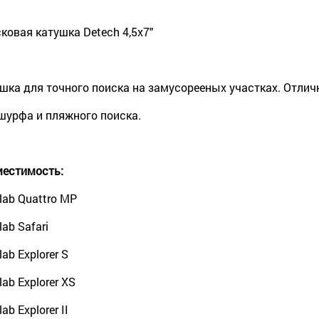
ковая катушка Detech 4,5x7"
шка для точного поиска на замусорееных участках. Отлич
шурфа и пляжного поиска.
естимость:
lab Quattro MP
lab Safari
lab Explorer S
lab Explorer XS
ab Explorer II