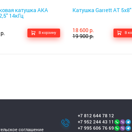
оискатели
Металлоискатели
ковая катушка АКА
Катушка Garrett AT 5x8"
2,5" 14кГц
18 600 р.
 р.
В корзину
В к
19 900 р.
+7 812 644 78 12
+7 952 244 43 11
+7 995 606 76 69
ельское соглашение