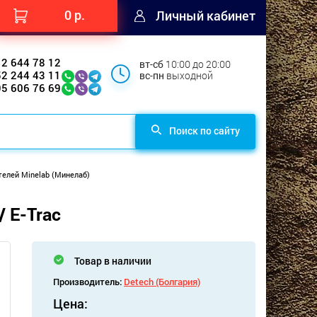
0 р.
Личный кабинет
12 644 78 12
вт-сб
10:00 до 20:00
52 244 43 11
вс-пн
выходной
95 606 76 69
Поиск по сайту
елей Minelab (Минелаб)
/ E-Trac
Товар в наличии
Производитель:
Detech (Болгария)
Цена: