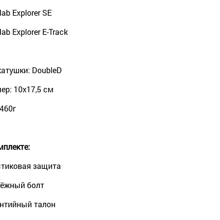
lab Explorer SЕ
ab Explorer E-Track
катушки: DoubleD
ер: 10х17,5 см
 460г
мплекте:
тиковая защита
ёжный болт
нтийный талон