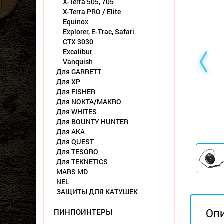
X-Terra 505, 705
X-Terra PRO / Elite
Equinox
Explorer, E-Trac, Safari
CTX 3030
Excalibur
Vanquish
Для GARRETT
Для XP
Для FISHER
Для NOKTA/MAKRO
Для WHITES
Для BOUNTY HUNTER
Для АКА
Для QUEST
Для TESORO
Для TEKNETICS
MARS MD
NEL
ЗАЩИТЫ ДЛЯ КАТУШЕК
Оп
ПИНПОИНТЕРЫ