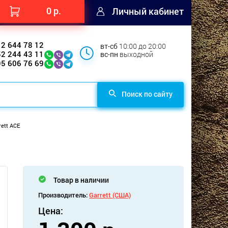
0 р.
Личный кабинет
12 644 78 12
вт-сб
10:00 до 20:00
52 244 43 11
вс-пн
выходной
95 606 76 69
Поиск по сайту
ett ACE
Товар в наличии
Производитель:
Garrett (США)
Цена: