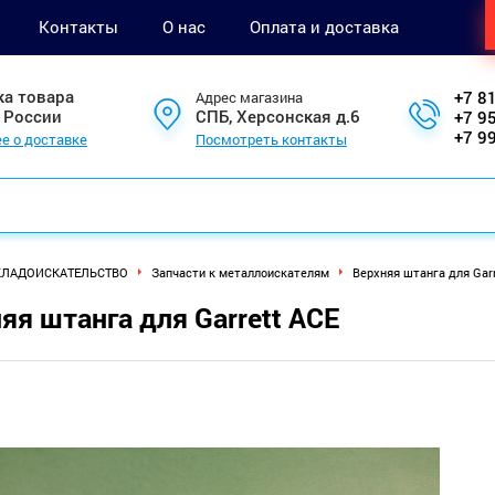
Контакты
О нас
Оплата и доставка
ка товара
+7 8
Адрес магазина
 России
СПБ, Херсонская д.6
+7 9
+7 9
е о доставке
Посмотреть контакты
КЛАДОИСКАТЕЛЬСТВО
Запчасти к металлоискателям
Верхняя штанга для Garr
яя штанга для Garrett ACE