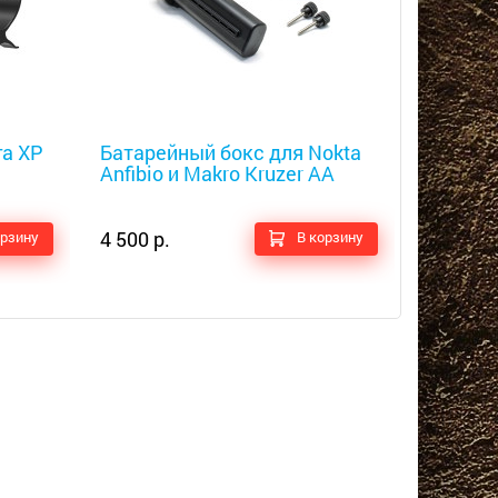
Металлоискатели
Металлоис
а XP
Батарейный бокс для Nokta
Клавиат
Anfibio и Makro Kruzer AA
Minelab
4 900 р.
4 500 р.
орзину
В корзину
5 700 р.