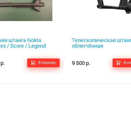
оискатели
Металлоискатели
няя штанга Nokta
Телескопическая штанг
ex / Score / Legend
облегчённая
 р.
9 500 р.
В корзину
В к