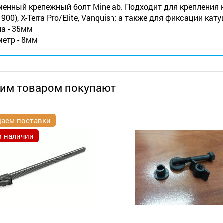
енный крепежный болт Minelab. Подходит для крепления к
, 900), X-Terra Pro/Elite, Vanquish; а также для фиксации ка
а - 35мм
етр - 8мм
тим товаром покупают
аем поставки
в наличии