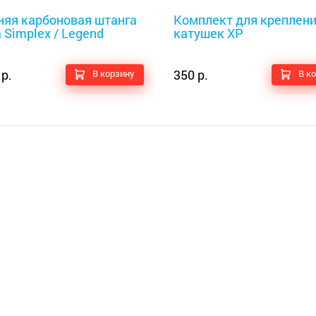
оискатели
Металлоискатели
няя карбоновая штанга
Комплект для креплен
 Simplex / Legend
катушек XP
 р.
350 р.
В корзину
В к