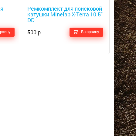
Металлоискатели
Металлоис
ия
Ремкомплект для поисковой
Набор 
катушки Minelab X-Terra 10.5"
Nokta-M
DD
450 р.
500 р.
орзину
В корзину
550 р.