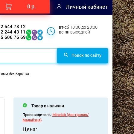
0 р.
Личный кабинет
12 644 78 12
вт-сб
10:00 до 20:00
52 244 43 11
вс-пн
выходной
95 606 76 69
Поиск по сайту
 8мм, без барашка
Товар в наличии
Производитель:
Minelab (Австралия/
Малайзия)
Цена: