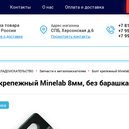
Контакты
О нас
Оплата и доставка
ка товара
+7 8
Адрес магазина
 России
СПБ, Херсонская д.6
+7 9
+7 9
е о доставке
Посмотреть контакты
КЛАДОИСКАТЕЛЬСТВО
Запчасти к металлоискателям
Болт крепежный Minelab
крепежный Minelab 8мм, без барашка
нка