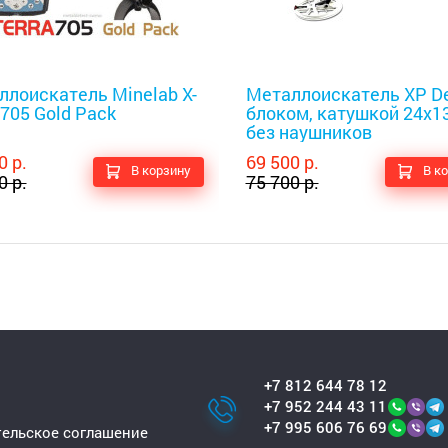
оискатели
Металлоискатели
ллоискатель Minelab X-
Металлоискатель XP De
 705 Gold Pack
блоком, катушкой 24x13
без наушников
0 р.
69 500 р.
В корзину
В к
0 р.
75 700 р.
+7 812 644 78 12
+7 952 244 43 11
+7 995 606 76 69
ельское соглашение