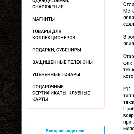
ОДЕЖДА, ОБУВЬ,
Отли
СНАРЯЖЕНИЕ
Мета
явля
МАГНИТЫ
сдел
ТОВАРЫ ДЛЯ
В ро
КОЛЛЕКЦИОНЕРОВ
явил
ПОДАРКИ, СУВЕНИРЫ
Стар
ЗАЩИЩЕННЫЕ ТЕЛЕФОНЫ
факт
техн
УЦЕНЕННЫЕ ТОВАРЫ
кото
ПОДАРОЧНЫЕ
F11 
СЕРТИФИКАТЫ, КЛУБНЫЕ
тип 
КАРТЫ
такж
Приб
всер
приг
мело
Все производители