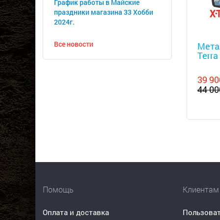
График работы в Майские
праздники магазина 33 Хобби
2024г.
Металл
Все новости
Мета
Terra
39 90
44 00
Помощь
Клиентам
Оплата и доставка
Пользоват