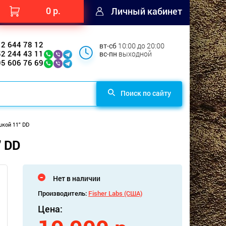
0 р.
Личный кабинет
12 644 78 12
вт-сб
10:00 до 20:00
52 244 43 11
вс-пн
выходной
95 606 76 69
Поиск по сайту
шкой 11" DD
" DD
Нет в наличии
Производитель:
Fisher Labs (США)
Цена: