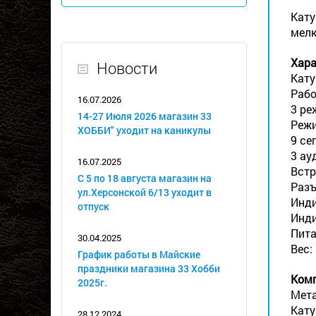
Кату
мелк
Хара
Новости
Кату
Рабо
16.07.2026
3 ре
14-27 Июля 2026 магазин 33
Режи
ХОББИ" уходит на каникулы
9 се
3 ау
16.07.2025
Встр
С 5 по 18 августа магазин на
Разъ
ул.Херсонской 6/13 уходит в
Инди
отпуск
Инди
Пита
30.04.2025
Вес: 
График работы в Майские
праздники магазина 33 Хобби
Комп
2025г.
Мета
Кату
28.12.2024