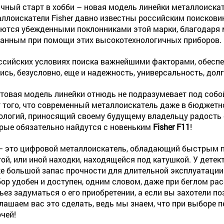
чный старт в хобби – новая модель линейки металлоиска
ллоискатели Fisher давно известны российским поискови
ются убежденными поклонниками этой марки, благодаря
анным при помощи этих высокотехнологичных приборов.
ссийских условиях поиска важнейшими факторами, обеспе
ись, безусловно, еще и надежность, универсальность, дол
товая модель линейки отнюдь не подразумевает под собой
 того, что современный металлоискатель даже в бюджетн
ологий, приносящий своему будущему владельцу радость о
рые обязательно найдутся с новеньким
Fisher F11
!
– это цифровой металлоискатель, обладающий быстрым 
той, или иной находки, находящейся под катушкой. У детек
е большой запас прочности для длительной эксплуатации
ор удобен и доступен, одним словом, даже при беглом рас
ьез задуматься о его приобретении, а если вы захотели п
лашаем вас это сделать, ведь мы знаем, что при выборе 
чей!