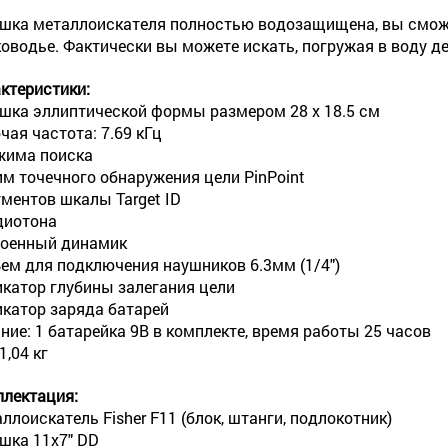
шка металлоискателя полностью водозащищена, вы сможе
оводье. Фактически вы можете искать, погружая в воду де
ктеристики:
шка эллиптической формы размером 28 х 18.5 см
чая частота: 7.69 кГц
жима поиска
м точечного обнаружения цели PinPoint
гментов шкалы Target ID
диотона
оенный динамик
ем для подключения наушников 6.3мм (1/4")
катор глубины залегания цели
катор заряда батарей
ние: 1 батарейка 9В в комплекте, время работы 25 часов
1,04 кг
лектация:
ллоискатель Fisher F11 (блок, штанги, подлокотник)
шка 11х7" DD