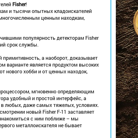
телей
Fisher
!
кам и тысячи опытных кладоискателей
 многочисленным ценным находкам,
чившими популярность детекторам Fisher
гий срок службы.
 примитивность, а наоборот, доказывает
ом варианте является продуктом высоких
т нового хобби и от ценных находок,
процессором, мгновенно определяющим
тора удобный и простой интерфейс, а
 в любых, даже самых тяжелых, условиях.
смотрении новый Fisher F-11 заставляет
ознакомиться с ним поближе – мы
первого металлоискателя не бывает