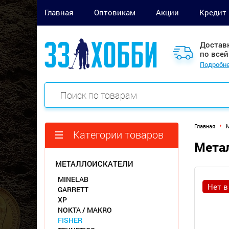
Главная
Оптовикам
Акции
Кредит
Достав
по всей
Подробне
Главная
М
Категории товаров
Метал
МЕТАЛЛОИСКАТЕЛИ
MINELAB
Нет в
GARRETT
XP
NOKTA / MAKRO
FISHER