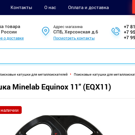
Контакты
О нас
Оплата и доставка
ка товара
+7 8
Адрес магазина
 России
СПБ, Херсонская д.6
+7 9
+7 9
е о доставке
Посмотреть контакты
оисковые катушки для металлоискателей
Поисковые катушки для металлоискат
ка Minelab Equinox 11" (EQX11)
 наличии