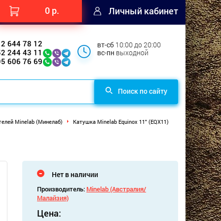
0 р.
Личный кабинет
12 644 78 12
вт-сб
10:00 до 20:00
52 244 43 11
вс-пн
выходной
95 606 76 69
Поиск по сайту
елей Minelab (Минелаб)
Катушка Minelab Equinox 11" (EQX11)
Нет в наличии
Производитель:
Minelab (Австралия/
Малайзия)
Цена: