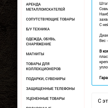
Штат
АРЕНДА
Совм
МЕТАЛЛОИСКАТЕЛЕЙ
Наиб
СОПУТСТВУЮЩИЕ ТОВАРЫ
захв
С не
Б/У ТЕХНИКА
Диам
ОДЕЖДА, ОБУВЬ,
Вес 
СНАРЯЖЕНИЕ
В ко
МАГНИТЫ
плас
креп
ТОВАРЫ ДЛЯ
упло
КОЛЛЕКЦИОНЕРОВ
Гара
ПОДАРКИ, СУВЕНИРЫ
ЗАЩИЩЕННЫЕ ТЕЛЕФОНЫ
УЦЕНЕННЫЕ ТОВАРЫ
С э