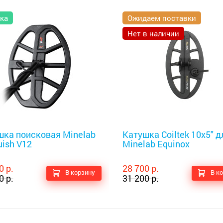
ка
Ожидаем поставки
Нет в наличии
оискатели
Металлоискатели
шка поисковая Minelab
Катушка Coiltek 10x5" д
ish V12
Minelab Equinox
0 р.
28 700 р.
В корзину
В к
0 р.
31 200 р.