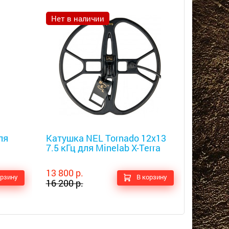
Нет в наличии
Скидка
Металлоискатели
Металлоис
ля
Катушка NEL Tornado 12x13
Катушка
7.5 кГц для Minelab X-Terra
11"
13 800 р.
29 000 р
орзину
В корзину
16 200 р.
31 400 р