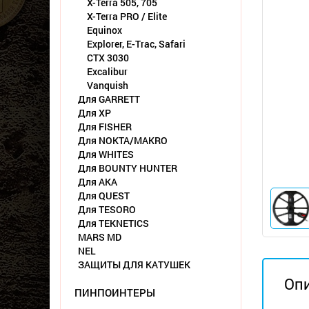
X-Terra 505, 705
X-Terra PRO / Elite
Equinox
Explorer, E-Trac, Safari
CTX 3030
Excalibur
Vanquish
Для GARRETT
Для XP
Для FISHER
Для NOKTA/MAKRO
Для WHITES
Для BOUNTY HUNTER
Для АКА
Для QUEST
Для TESORO
Для TEKNETICS
MARS MD
NEL
ЗАЩИТЫ ДЛЯ КАТУШЕК
Оп
ПИНПОИНТЕРЫ