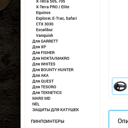
X-Terra 505, 705
X-Terra PRO / Elite
Equinox
Explorer, E-Trac, Safari
CTX 3030
Excalibur
Vanquish
Для GARRETT
Для XP
Для FISHER
Для NOKTA/MAKRO
Для WHITES
Для BOUNTY HUNTER
Для АКА
Для QUEST
Для TESORO
Для TEKNETICS
MARS MD
NEL
ЗАЩИТЫ ДЛЯ КАТУШЕК
Оп
ПИНПОИНТЕРЫ