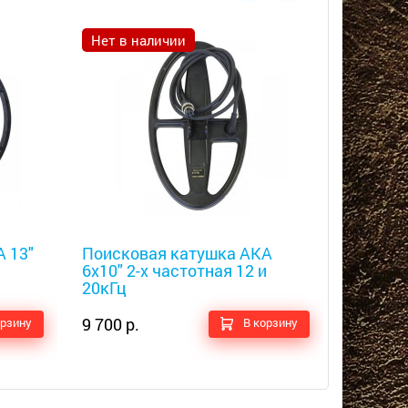
Нет в наличии
Металлоискатели
Металлоис
 13"
Поисковая катушка АКА
Поиско
6х10" 2-х частотная 12 и
6х10" 1
20кГц
9 700 р.
6 900 р.
орзину
В корзину