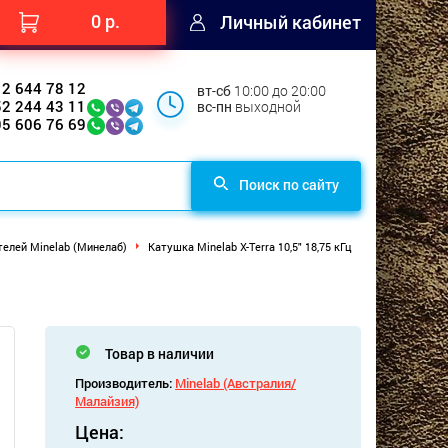
0 р.
Личный кабинет
12 644 78 12
вт-сб
10:00 до 20:00
52 244 43 11
вс-пн
выходной
95 606 76 69
Поиск по сайту
елей Minelab (Минелаб)
Катушка Minelab X-Terra 10,5" 18,75 кГц
Товар в наличии
Производитель:
Minelab (Австралия/
Малайзия)
Цена: