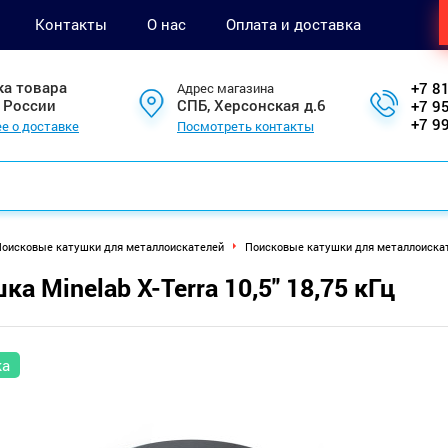
Контакты
О нас
Оплата и доставка
ка товара
+7 8
Адрес магазина
 России
СПБ, Херсонская д.6
+7 9
+7 9
е о доставке
Посмотреть контакты
оисковые катушки для металлоискателей
Поисковые катушки для металлоискат
ка Minelab X-Terra 10,5" 18,75 кГц
ка