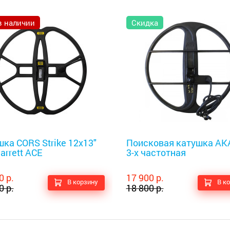
в наличии
Скидка
оискатели
Металлоискатели
ка CORS Strike 12x13"
Поисковая катушка АКА
arrett ACE
3-х частотная
0 р.
17 900 р.
В корзину
В к
0 р.
18 800 р.