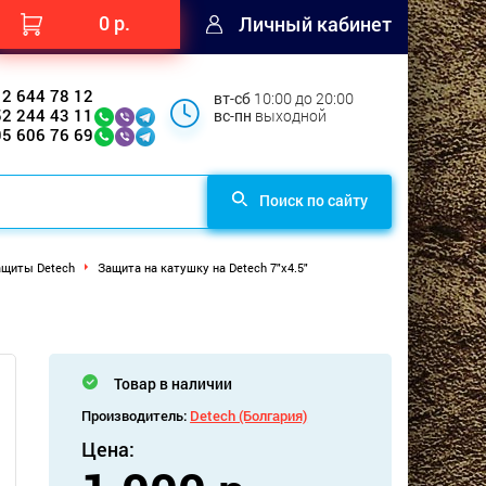
0 р.
Личный кабинет
12 644 78 12
вт-сб
10:00 до 20:00
52 244 43 11
вс-пн
выходной
95 606 76 69
Поиск по сайту
щиты Detech
Защита на катушку на Detech 7"x4.5"
Товар в наличии
Производитель:
Detech (Болгария)
Цена: