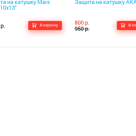
та на катушку Mars
Защита на катушку AKA
 10x13"
800 р.
 р.
В корзину
В к
950 р.