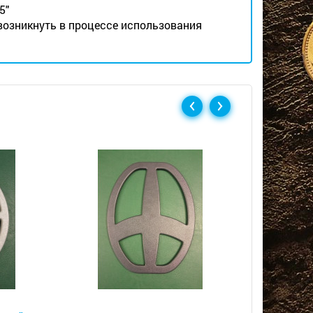
5"
 возникнуть в процессе использования
Скидка
Металлоискатели
Металлоис