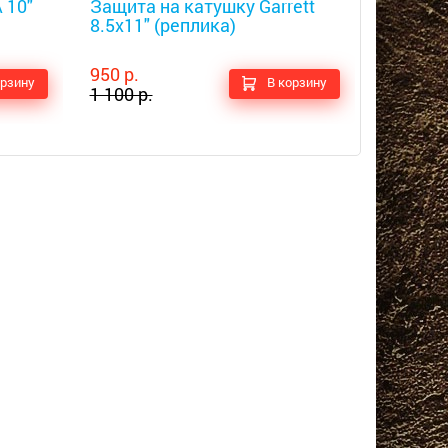
 10"
Защита на катушку Garrett
Защита 
8.5x11" (реплика)
для XP 
образца
950 р.
1 500 р.
орзину
В корзину
1 100 р.
1 850 р.