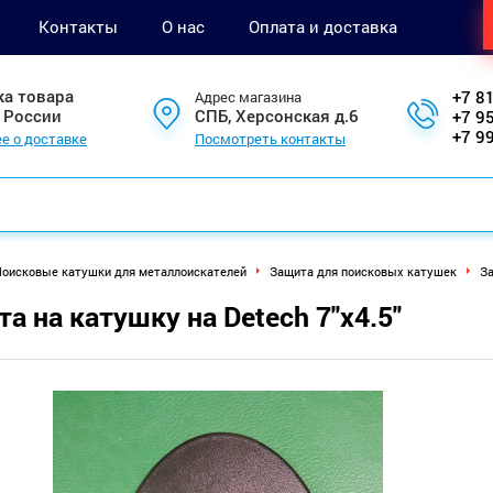
Контакты
О нас
Оплата и доставка
ка товара
+7 8
Адрес магазина
 России
СПБ, Херсонская д.6
+7 9
+7 9
е о доставке
Посмотреть контакты
оисковые катушки для металлоискателей
Защита для поисковых катушек
За
а на катушку на Detech 7"x4.5"