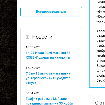
- до
понад
Все производители
- фик
- D-к
- осн
Хара
Новости
2 бол
2 бо
2 об
16.07.2026
Добр
14-27 Июля 2026 магазин 33
Неуб
ХОББИ" уходит на каникулы
Усиле
Высо
16.07.2025
Шири
С 5 по 18 августа магазин на
дюйм
ул.Херсонской 6/13 уходит в
Вес - 
отпуск
30.04.2025
График работы в Майские
С э
праздники магазина 33 Хобби