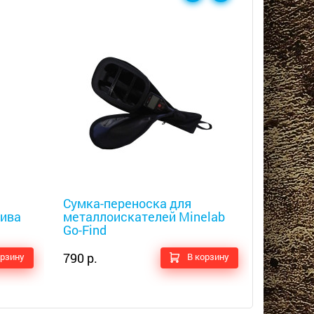
Новинк
Металлоискатели
Металлоис
Сумка-переноска для
Набедр
лива
металлоискателей Minelab
пинпои
Go-Find
790 р.
750 р.
орзину
В корзину