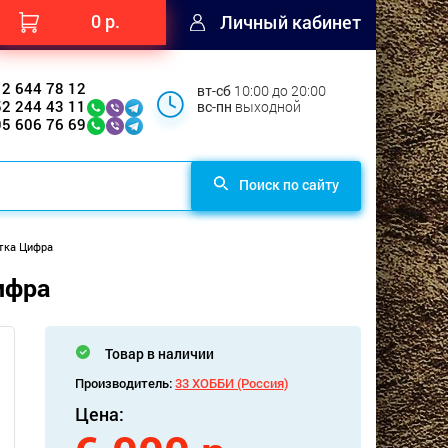
0 р.
Личный кабинет
12 644 78 12
вт-сб
10:00 до 20:00
52 244 43 11
вс-пн
выходной
95 606 76 69
Поиск по сайту
тка Цифра
ифра
Товар в наличии
Производитель:
33 ХОББИ (Россия)
Цена: