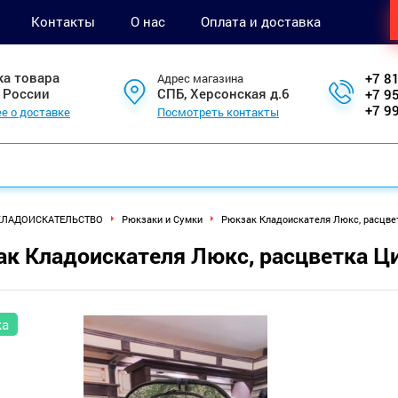
Контакты
О нас
Оплата и доставка
ка товара
+7 8
Адрес магазина
 России
СПБ, Херсонская д.6
+7 9
+7 9
е о доставке
Посмотреть контакты
КЛАДОИСКАТЕЛЬСТВО
Рюкзаки и Сумки
Рюкзак Кладоискателя Люкс, расцве
к Кладоискателя Люкс, расцветка Ц
ка