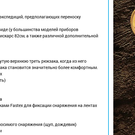
 экспедиций, предполагающих переноску
виде (у большинства моделей приборов
искарс 82см, а также различной дополнительной
нутую верхнюю треть рюкзака, когда из него
ака становится значительно более комфортным.
х
ть)
а
лками Fastex для фиксации снаряжения на лентах
носимого снаряжения (щуп, дождевик)
и