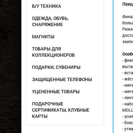
Поход
Б/У ТЕХНИКА
Фина
ОДЕЖДА, ОБУВЬ,
больш
СНАРЯЖЕНИЕ
Рюкз
доста
МАГНИТЫ
экип
ТОВАРЫ ДЛЯ
Особ
КОЛЛЕКЦИОНЕРОВ
- фик
выта
ПОДАРКИ, СУВЕНИРЫ
- вст
- жёс
ЗАЩИЩЕННЫЕ ТЕЛЕФОНЫ
- мяг
УЦЕНЕННЫЕ ТОВАРЫ
- мяг
- лен
ПОДАРОЧНЫЕ
- наб
СЕРТИФИКАТЫ, КЛУБНЫЕ
MOL
КАРТЫ
- уси
- бо
- утя