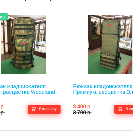
ка
оискатели
Металлоискатели
ак кладоискателя
Рюкзак кладоискателя
, расцветка Woodland
Премиум, расцветка О
 р.
3 400 р.
В корзину
В к
 р.
3 700 р.