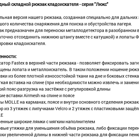
ный складной рюкзак кладоискателя - серия "Люкс"
льная версия нашего рюкзака, созданная специально для дальних
ого количества снаряжения для поиска и обустройства лагеря.
ак предназначен для переноски металлодетектора в разобранном 
точно отсоединить нижнюю штангу вместе с катушкой) и лопаты Ф
ировки кладоискателя.
енности:
сатор Fastex в верхней части рюкзака - позволяет фиксировать заг
щены лопата и металлоискатель. В таком положении ношение рюкз
авки из более плотной износостойкой ткани на дне и боковых стенка
ткая вставка на спине (при необходимости можно извлечь и замени
кий пояс-разгрузка на застёжке с регулировкой длины
кие вставки Airmesh на спине и поясе
ты MOLLE на карманах, поясе и внутри основного отделения рюкзак
ор из 3 утяжек с липучками Velcro и 2 утяжек с пластиковыми защё
LE
ленные широкие лямки с мягким наполнителем
ковые утяжки для уменьшения объёма рюкзака, либо фиксации пере
жки увеличенной длины в нижней части рюкзака для фиксации пенк