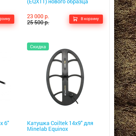
(EQX11) нового образца
23 000 р.
орзину
В корзину
25 500 р.
Скидка
Металлоискатели
x 6"
Катушка Coiltek 14x9" для
Minelab Equinox