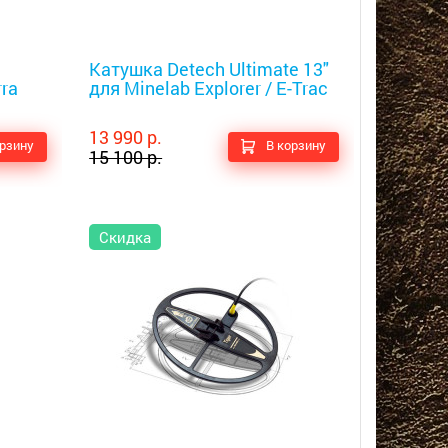
Металлоискатели
Катушка Detech Ultimate 13"
rra
для Minelab Explorer / E-Trac
13 990 р.
орзину
В корзину
15 100 р.
Скидка