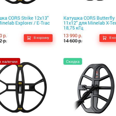
оискатели
Металлоискатели
ка CORS Strike 12x13"
Катушка CORS Butterfly
inelab Explorer / E-Trac
11x12" для Minelab X-Te
18,75 кГц
0 р.
13 990 р.
В корзину
В к
2 р.
14 600 р.
в наличии
Скидка