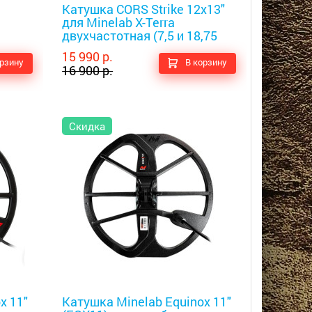
Катушка CORS Strike 12x13"
для Minelab X-Terra
двухчастотная (7,5 и 18,75
кГц)
15 990 р.
орзину
В корзину
16 900 р.
Скидка
Металлоискатели
x 11"
Катушка Minelab Equinox 11"