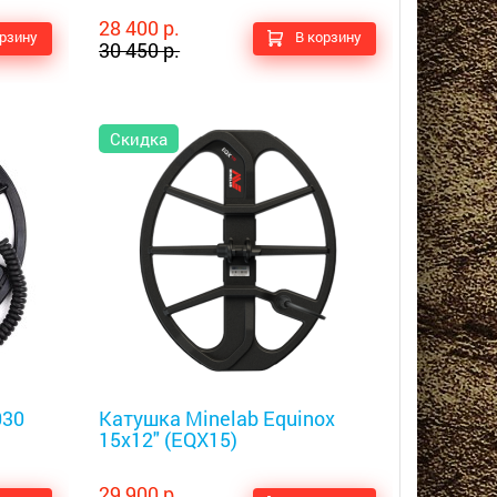
28 400 р.
орзину
В корзину
30 450 р.
Скидка
Металлоискатели
030
Катушка Minelab Equinox
15x12" (EQX15)
29 900 р.