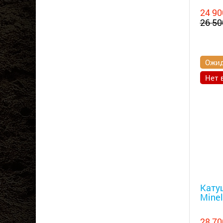
24 90
26 50
Ожид
Нет 
Металл
Катуш
Minel
28 70