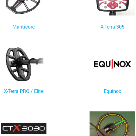
Manticore
X-Terra 305
X-Terra PRO / Elite
Equinox