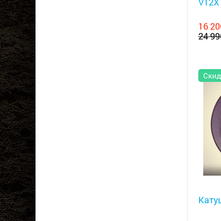
V12X 
16 20
24 99
Скид
Металл
Катуш