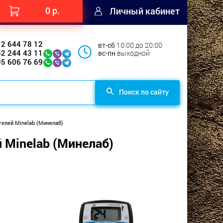
0 р.
Личный кабинет
12 644 78 12
вт-сб
10:00 до 20:00
52 244 43 11
вс-пн
выходной
95 606 76 69
Поиск по сайту
елей Minelab (Минелаб)
 Minelab (Минелаб)