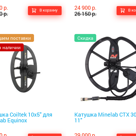
0 р.
24 900 р.
В корзину
В к
0 р.
26 150 р.
аем поставки
Скидка
в наличии
оискатели
Металлоискатели
ка Coiltek 10x5" для
Катушка Minelab CTX 3
ab Equinox
11"
0 р.
29 000 р.