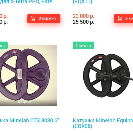
для X-Terra PRO, Elite
(EQX11)
0 р.
23 000 р.
В корзину
В к
0 р.
25 500 р.
ка
Скидка
оискатели
Металлоискатели
ка Minelab CTX 3030 6"
Катушка Minelab Equino
(EQX06)