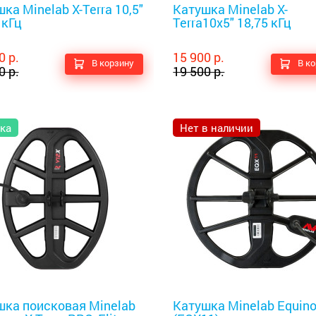
ка Minelab X-Terra 10,5"
Катушка Minelab X-
 кГц
Terra10х5" 18,75 кГц
0 р.
15 900 р.
В корзину
В к
0 р.
19 500 р.
ка
Нет в наличии
оискатели
Металлоискатели
шка поисковая Minelab
Катушка Minelab Equino