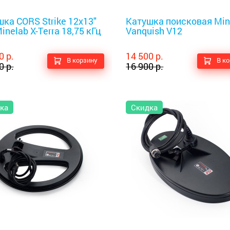
оискатели
Металлоискатели
ка CORS Strike 12x13"
Катушка поисковая Min
inelab X-Terra 18,75 кГц
Vanquish V12
0 р.
14 500 р.
В корзину
В к
0 р.
16 900 р.
ка
Скидка
оискатели
Металлоискатели