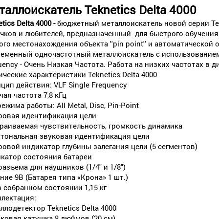
аллоискатель Teknetics Delta 4000
tics Delta 4000 -
бюджетный металлоискатель новой серии Tek
чков и любителей, предназначенный для быстрого обучения
ого местонахождения объекта ''pin point'' и автоматической 
еменный одночастотный металлоискатель с использованием т
uency - Очень Низкая Частота. Работа на низких частотах в ди
ические характеристики Teknetics Delta 4000
цип действия: VLF Single Frequency
чая частота 7,8 кГц
ежима работы: All Metal, Disc, Pin-Point
овая идентификация цели
раиваемая чувствительность, громкость динамика
 тональная звуковая идентификация цели
овой индикатор глубины залегания цели (5 сегментов)
катор состояния батареи
разъема для наушников (1/4" и 1/8")
ние 9В (Батарея типа «Крона» 1 шт.)
в собранном состоянии 1,15 кг
лектация:
ллодетектор Teknetics Delta 4000
ковая катушка 8 дюймов (20 см)