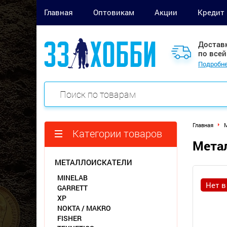
Главная
Оптовикам
Акции
Кредит
Достав
по всей
Подробне
Главная
М
Категории товаров
Метал
МЕТАЛЛОИСКАТЕЛИ
MINELAB
Нет в
GARRETT
XP
NOKTA / MAKRO
FISHER