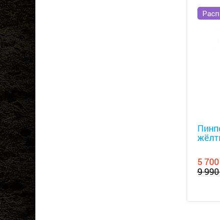
Расп
Металл
Пинп
жёлт
5 700
9 990