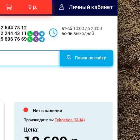
0 р.
Личный кабинет
12 644 78 12
вт-сб
10:00 до 20:00
52 244 43 11
вс-пн
выходной
95 606 76 69
Поиск по сайту
Нет в наличии
Производитель:
Teknetics (США)
Цена: