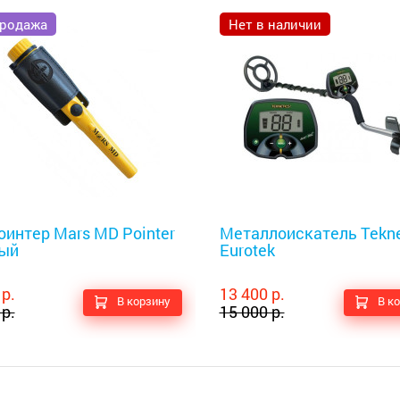
родажа
Нет в наличии
оискатели
Металлоискатели
оинтер Mars MD Pointer
Металлоискатель Tekne
ый
Eurotek
 р.
13 400 р.
В корзину
В к
 р.
15 000 р.