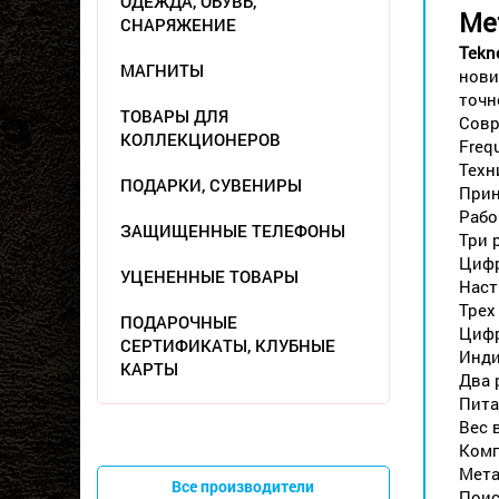
ОДЕЖДА, ОБУВЬ,
Мет
СНАРЯЖЕНИЕ
Tekne
МАГНИТЫ
нови
точн
ТОВАРЫ ДЛЯ
Совр
КОЛЛЕКЦИОНЕРОВ
Freq
Техн
ПОДАРКИ, СУВЕНИРЫ
Прин
Рабо
ЗАЩИЩЕННЫЕ ТЕЛЕФОНЫ
Три р
Цифр
УЦЕНЕННЫЕ ТОВАРЫ
Наст
Трех
ПОДАРОЧНЫЕ
Цифр
СЕРТИФИКАТЫ, КЛУБНЫЕ
Инди
КАРТЫ
Два 
Пита
Вес 
Комп
Мета
Все производители
Поис