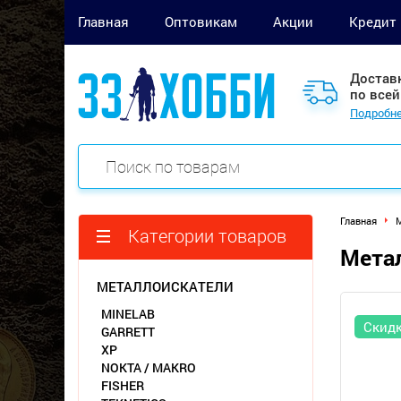
Главная
Оптовикам
Акции
Кредит
Достав
по всей
Подробне
Главная
М
Категории товаров
Метал
МЕТАЛЛОИСКАТЕЛИ
MINELAB
Скид
GARRETT
XP
NOKTA / MAKRO
FISHER