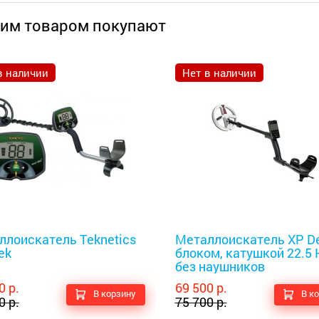
тим товаром покупают
в наличии
Нет в наличии
оискатели
Металлоискатели
ллоискатель Teknetics
Металлоискатель XP De
ek
блоком, катушкой 22.5 
без наушников
0 р.
69 500 р.
В корзину
В к
0 р.
75 700 р.