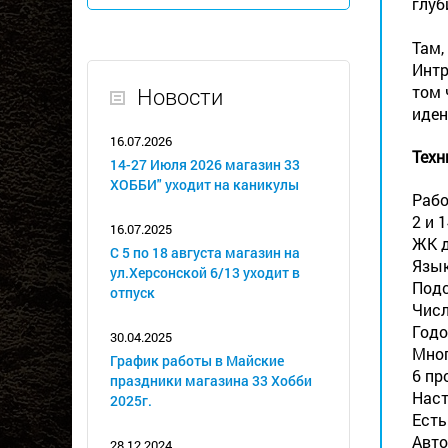
глуб
Там,
Интр
том 
Новости
иден
16.07.2026
Техн
14-27 Июля 2026 магазин 33
ХОББИ" уходит на каникулы
Рабо
2 и 
16.07.2025
ЖК 
С 5 по 18 августа магазин на
Язык
ул.Херсонской 6/13 уходит в
Подс
отпуск
Числ
Годо
30.04.2025
Мног
График работы в Майские
6 пр
праздники магазина 33 Хобби
Наст
2025г.
Есть
Авто
28.12.2024