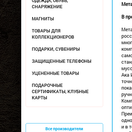
ОДЕЖДА, ОБУВЬ,
Мета
СНАРЯЖЕНИЕ
В пр
МАГНИТЫ
Мета
ТОВАРЫ ДЛЯ
росс
КОЛЛЕКЦИОНЕРОВ
мног
комп
ПОДАРКИ, СУВЕНИРЫ
само
ЗАЩИЩЕННЫЕ ТЕЛЕФОНЫ
стан
мусо
УЦЕНЕННЫЕ ТОВАРЫ
Ака 
точн
ПОДАРОЧНЫЕ
пока
СЕРТИФИКАТЫ, КЛУБНЫЕ
ручн
КАРТЫ
Комп
опти
Преи
одно
и в 
Все производители