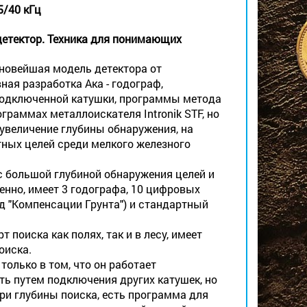
5/40 кГц
детектор. Техника для понимающих
 новейшая модель детектора от
ая разработка Ака - годограф,
 подключенной катушки, программы метода
граммах металлоискателя Intronik STF, но
 увеличение глубины обнаружения, на
ных целей среди мелкого железного
 с большой глубиной обнаружения целей и
енно, имеет 3 годографа, 10 цифровых
тод "Компенсации Грунта") и стандартный
поиска как полях, так и в лесу, имеет
оиска.
олько в том, что он работает
ть путем подключения других катушек, но
ери глубины поиска, есть программа для