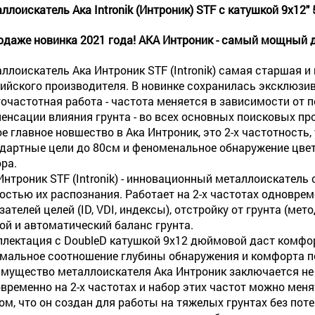
ллоискатель Ака Intronik (Интроник) STF c катушкой 9х12" 
одаже новинка 2021 года! АКА Интроник - самый мощный 
ллоискатель Ака Интроник STF (Intronik) самая старшая и
ийского производителя. В новинке сохранилась эксклюзивн
очастотная работа - частота меняется в зависимости от
енсации влияния грунта - во всех основных поисковых про
е главное новшество в Ака Интроник, это 2-х частотность,
дартные цели до 80см и феноменальное обнаружение цвет
ра.
Интроник STF (Intronik) - инновационный металлоискатель
остью их распознания. Работает на 2-х частотах одноврем
зателей целей (ID, VDI, индексы), отстройку от грунта (ме
ой и автоматический баланс грунта.
лектация с DoubleD катушкой 9х12 дюймовой даст комфорт 
мальное соотношение глубины обнаружения и комфорта п
мущество металлоискателя Ака Интроник заключается не т
временно на 2-х частотах и набор этих частот можно меня
том, что он создан для работы на тяжелых грунтах без пот