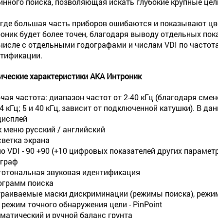
инного поиска, позволяющая искать глубокие крупные цел
 где большая часть приборов ошибаются и показывают цве
оник будет более точен, благодаря выводу отдельных пока
числе с отдельными годографами и числам VDI по частот
тификации.
ические характеристики АКА Интроник
чая частота: диапазон частот от 2-40 кГц (благодаря смен
14 кГц; 5 и 40 кГц, зависит от подключенной катушки). В да
дисплей
 меню русский / английский
ветка экрана
о VDI - 90 +90 (+10 цифровых показателей других парамет
граф
отональная звуковая идентификация
ограмм поиска
раиваемые маски дискриминации (режимы поиска), режи
 режим точного обнаружения цели - PinPoint
матический и ручной баланс грунта