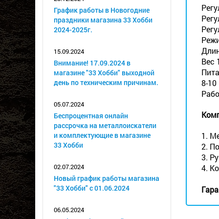
Регу
График работы в Новогодние
Регу
праздники магазина 33 Хобби
Регу
2024-2025г.
Режи
Длин
15.09.2024
Вес 1
Внимание! 17.09.2024 в
Пита
магазине "33 Хобби" выходной
день по техническим причинам.
8-10
Рабо
05.07.2024
Комп
Беспроцентная онлайн
рассрочка на металлоискатели
и комплектующие в магазине
1. М
33 Хобби
2. П
3. Р
02.07.2024
4. К
Новый график работы магазина
"33 Хобби" с 01.06.2024
Гара
06.05.2024