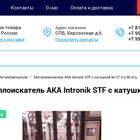
Контакты
О нас
Оплата и доставка
ка товара
+7 8
Адрес магазина
 России
СПБ, Херсонская д.6
+7 9
+7 9
е о доставке
Посмотреть контакты
еталлоискатели
Металлоискатель АКА Intronik STF с катушкой 9x12" 5 и 40 кГц
лоискатель АКА Intronik STF с катушк
ка