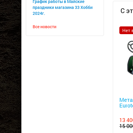
График работы в Майские
праздники магазина 33 Хобби
С э
2024г.
Все новости
Нет 
Металл
Мета
Eurot
13 40
15 00