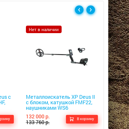
Нет в наличии
Скидка
Металлоискатели
Металлоис
us с
Металлоискатель XP Deus II
Металл
HF,
c блоком, катушкой FMF22,
Triple 
наушниками WS6
132 000 р.
43 900 р
орзину
В корзину
133 760 р.
46 100 р