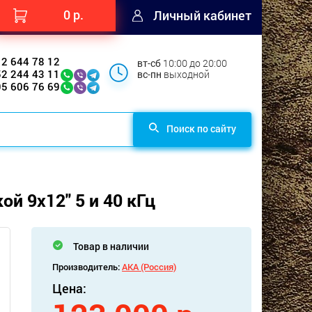
0 р.
Личный кабинет
12 644 78 12
вт-сб
10:00 до 20:00
52 244 43 11
вс-пн
выходной
95 606 76 69
Поиск по сайту
ой 9x12" 5 и 40 кГц
Товар в наличии
Производитель:
АКА (Россия)
Цена: