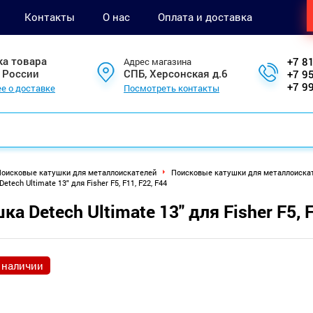
Контакты
О нас
Оплата и доставка
ка товара
+7 8
Адрес магазина
 России
СПБ, Херсонская д.6
+7 9
+7 9
е о доставке
Посмотреть контакты
оисковые катушки для металлоискателей
Поисковые катушки для металлоискат
etech Ultimate 13" для Fisher F5, F11, F22, F44
ка Detech Ultimate 13" для Fisher F5, F
 наличии