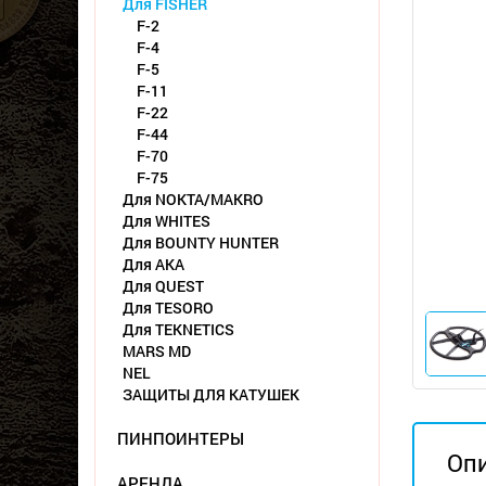
Для FISHER
F-2
F-4
F-5
F-11
F-22
F-44
F-70
F-75
Для NOKTA/MAKRO
Для WHITES
Для BOUNTY HUNTER
Для АКА
Для QUEST
Для TESORO
Для TEKNETICS
MARS MD
NEL
ЗАЩИТЫ ДЛЯ КАТУШЕК
ПИНПОИНТЕРЫ
Оп
АРЕНДА