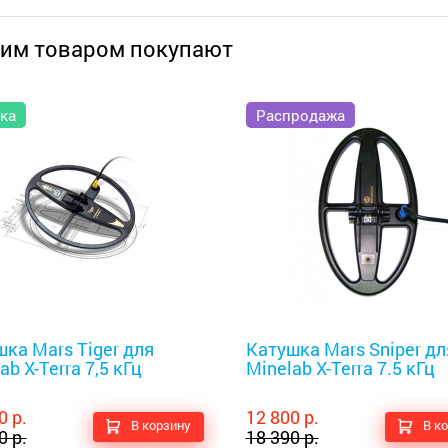
тим товаром покупают
ка
Распродажа
оискатели
Металлоискатели
ка Mars Tiger для
Катушка Mars Sniper дл
ab X-Terra 7,5 кГц
Minelab X-Terra 7.5 кГц
0 р.
12 800 р.
В корзину
В к
0 р.
18 390 р.