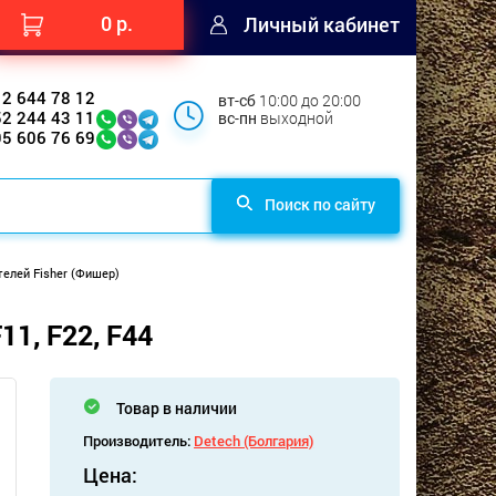
0 р.
Личный кабинет
12 644 78 12
вт-сб
10:00 до 20:00
52 244 43 11
вс-пн
выходной
95 606 76 69
Поиск по сайту
елей Fisher (Фишер)
11, F22, F44
Товар в наличии
Производитель:
Detech (Болгария)
Цена: