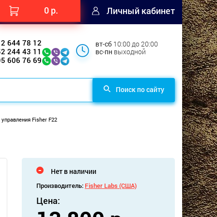
0 р.
Личный кабинет
12 644 78 12
вт-сб
10:00 до 20:00
52 244 43 11
вс-пн
выходной
95 606 76 69
Поиск по сайту
 управления Fisher F22
Нет в наличии
Производитель:
Fisher Labs (США)
Цена: