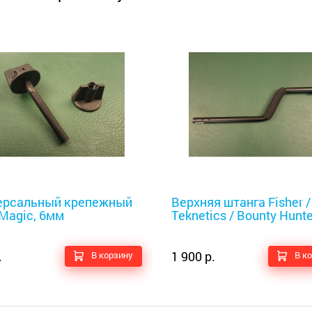
оискатели
Металлоискатели
ерсальный крепежный
Верхняя штанга Fisher /
Magic, 6мм
Teknetics / Bounty Hunte
.
1 900 р.
В корзину
В к