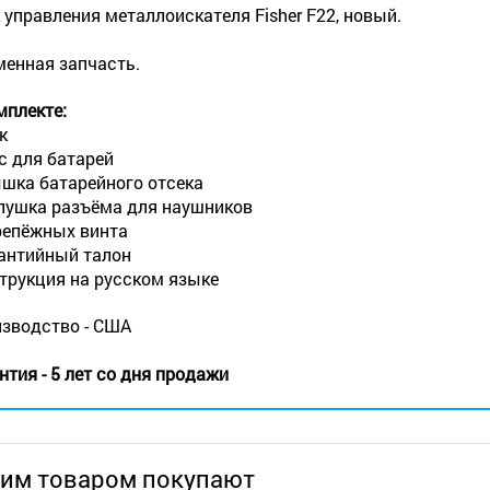
 управления металлоискателя Fisher F22, новый.
енная запчасть.
мплекте:
к
кс для батарей
ышка батарейного отсека
глушка разъёма для наушников
крепёжных винта
рантийный талон
струкция на русском языке
зводство - США
нтия - 5 лет со дня продажи
тим товаром покупают