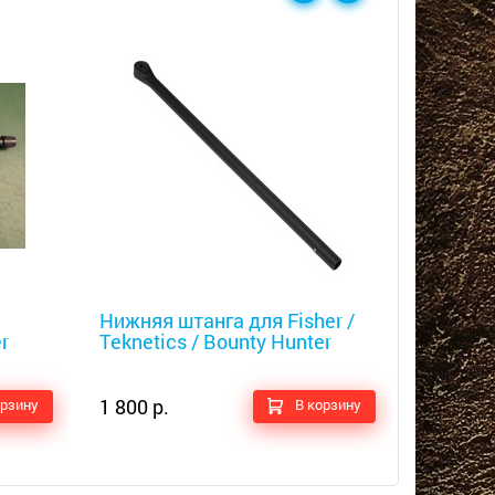
Металлоискатели
Металлоис
Нижняя штанга для Fisher /
Средняя
r
Teknetics / Bounty Hunter
Tekneti
1 800 р.
2 200 р.
орзину
В корзину