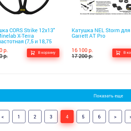
оискатели
Металлоискатели
ка CORS Strike 12x13"
Катушка NEL Storm для
inelab X-Terra
Garrett AT Pro
астотная (7,5 и 18,75
0 р.
16 100 р.
В корзину
В к
0 р.
17 200 р.
Показать еще
<
1
2
3
4
5
6
>