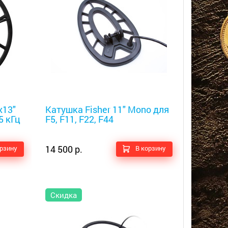
Металлоискатели
x13"
Катушка Fisher 11" Mono для
5 кГц
F5, F11, F22, F44
14 500 р.
орзину
В корзину
Скидка