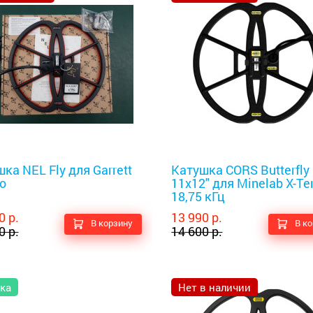
оискатели
Металлоискатели
ка NEL Fly для Garrett
Катушка CORS Butterfly
o
11x12" для Minelab X-Te
18,75 кГц
0 р.
13 990 р.
В корзину
В к
0 р.
14 600 р.
ка
Нет в наличии