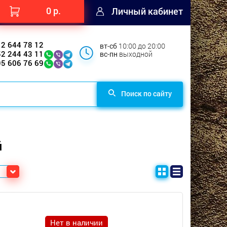
0 р.
Личный кабинет
12 644 78 12
вт-сб
10:00 до 20:00
52 244 43 11
вс-пн
выходной
95 606 76 69
Поиск по сайту
й
Нет в наличии