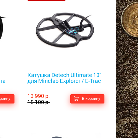
Металлоискатели
Катушка Detech Ultimate 13"
rra
для Minelab Explorer / E-Trac
13 990 р.
орзину
В корзину
15 100 р.