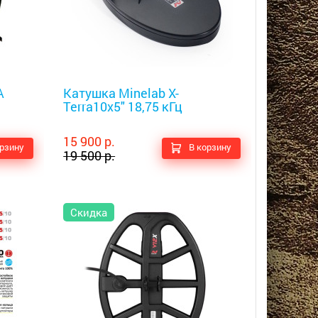
Металлоискатели
А
Катушка Minelab X-
Terra10х5" 18,75 кГц
15 900 р.
орзину
В корзину
19 500 р.
Скидка