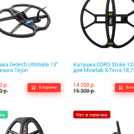
оискатели
Металлоискатели
ка Detech Ultimate 13"
Катушка CORS Strike 12
esoro Tejon
для Minelab X-Terra 18,7
0 р.
14 200 р.
В корзину
В к
0 р.
15 300 р.
ка
Нет в наличии