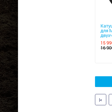
Металл
Катуш
для M
двухч
кГц)
15 99
16 90
|<