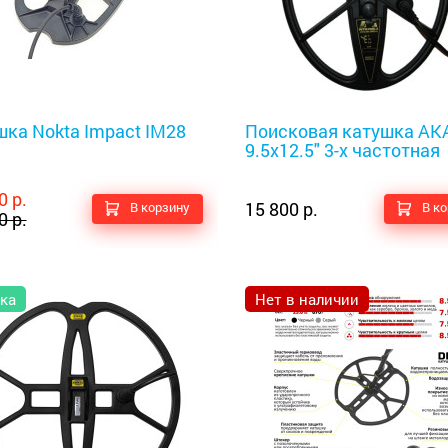
оискатели
Металлоискатели
ка Nokta Impact IM28
Поисковая катушка АК
9.5х12.5" 3-х частотная
0 р.
15 800 р.
В корзину
В к
0 р.
ка
Нет в наличии