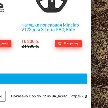
Металлоискатели
Катушка поисковая Minelab
V12X для X-Terra PRO, Elite
16 200 р.
орзину
В корзину
24 990 р.
>|
Показано с 55 по 72 из 94 (всего 6 страниц)