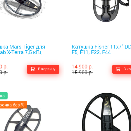
оискатели
Металлоискатели
ка Mars Tiger для
Катушка Fisher 11x7" D
ab X-Terra 7,5 кГц
F5, F11, F22, F44
0 р.
14 900 р.
В корзину
В к
0 р.
15 900 р.
ка
рочка без %