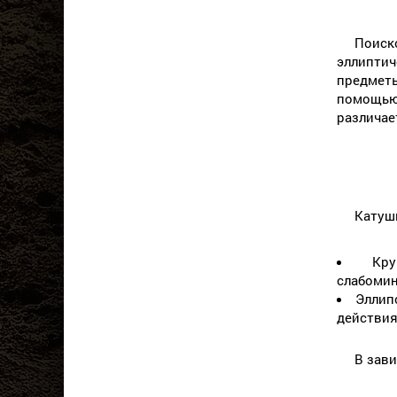
Поиск
эллиптич
предметы
помощью
различае
Катуш
Кр
слабомин
Эллип
действия
В зав