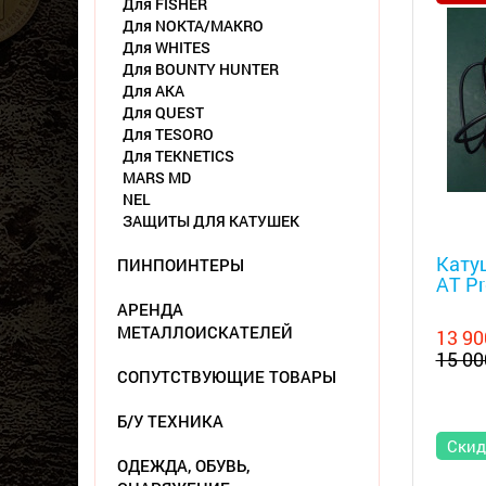
Для FISHER
Для NOKTA/MAKRO
Для WHITES
Для BOUNTY HUNTER
Для АКА
Для QUEST
Для TESORO
Для TEKNETICS
MARS MD
NEL
ЗАЩИТЫ ДЛЯ КАТУШЕК
Металл
Катуш
ПИНПОИНТЕРЫ
AT Pr
АРЕНДА
МЕТАЛЛОИСКАТЕЛЕЙ
13 90
15 00
СОПУТСТВУЮЩИЕ ТОВАРЫ
Б/У ТЕХНИКА
Скид
ОДЕЖДА, ОБУВЬ,