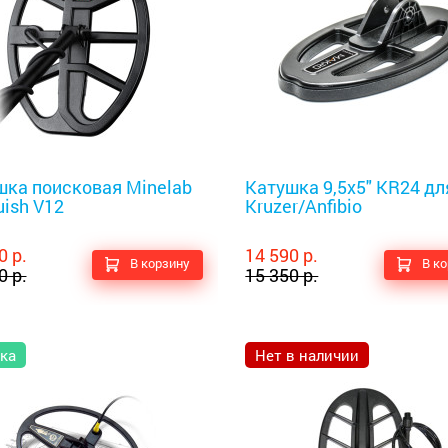
оискатели
Металлоискатели
шка поисковая Minelab
Катушка 9,5х5" KR24 дл
ish V12
Kruzer/Anfibio
0 р.
14 590 р.
В корзину
В к
0 р.
15 350 р.
ка
Нет в наличии