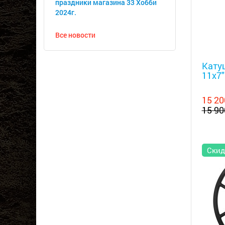
праздники магазина 33 Хобби
2024г.
Все новости
Металл
Катуш
11x7"
15 20
15 90
Скид