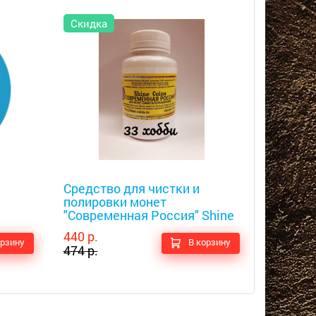
Скидка
Металлоискатели
Металлоис
Средство для чистки и
Набор с
полировки монет
консер
"Современная Россия" Shine
Coins
440 р.
950 р.
орзину
В корзину
474 р.