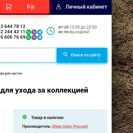
0 р.
Личный кабинет
12 644 78 12
вт-сб
10:00 до 20:00
52 244 43 11
вс-пн
выходной
95 606 76 69
Поиск по сайту
ва для чистки
для ухода за коллекцией
Товар в наличии
Производитель:
Shine Coins (Россия)