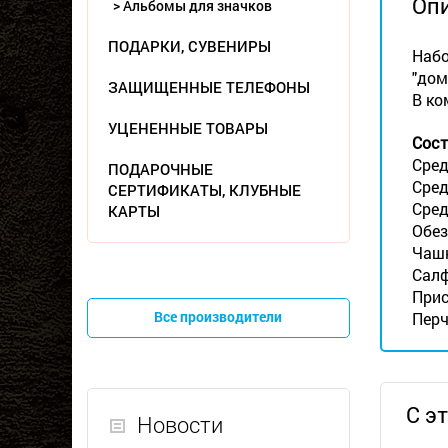
Оп
> Альбомы для значков
ПОДАРКИ, СУВЕНИРЫ
Набо
"дом
ЗАЩИЩЕННЫЕ ТЕЛЕФОНЫ
В ко
УЦЕНЕННЫЕ ТОВАРЫ
Сост
Сред
ПОДАРОЧНЫЕ
Сред
СЕРТИФИКАТЫ, КЛУБНЫЕ
Сред
КАРТЫ
Обез
Чашк
Салф
Прис
Все производители
Перч
С э
Новости