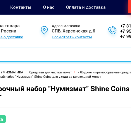
Контакты
О нас
Оплата и доставка
ка товара
+7 8
Адрес магазина
 России
СПБ, Херсонская д.6
+7 9
+7 9
е о доставке
Посмотреть контакты
НУМИЗМАТИКА
Средства для чистки монет
- Жидкие и кремообразные средст
ый набор "Нумизмат" Shine Coins для ухода за коллекцией монет
очный набор "Нумизмат" Shine Coins 
т
ка