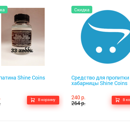
ка
Скидка
оискатели
Металлоискатели
атина Shine Coins
Средство для пропитки
хабарницы Shine Coins
.
240 р.
В корзину
В к
.
264 р.