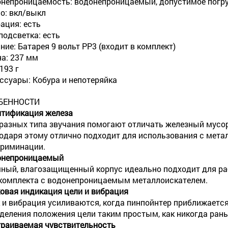
непроницаемость: водонепроницаемый, допустимое погруж
о: вкл/выкл
ация: есть
подсветка: есть
ние: Батарея 9 вольт PP3 (входит в комплект)
а: 237 мм
193 г
ссуары: Кобура и непотеряйка
БЕННОСТИ
тификация железа
разных типа звучания помогают отличать железный мусор
одаря этому отлично подходит для использования с метал
риминации.
онепроницаемый
ный, влагозащищенный корпус идеально подходит для раб
комплекта с водонепроницаемым металлоискателем.
овая индикация цели и вибрация
 и вибрация усиливаются, когда пинпойнтер приближается 
деления положения цели таким простым, как никогда рань
раиваемая чувствительность