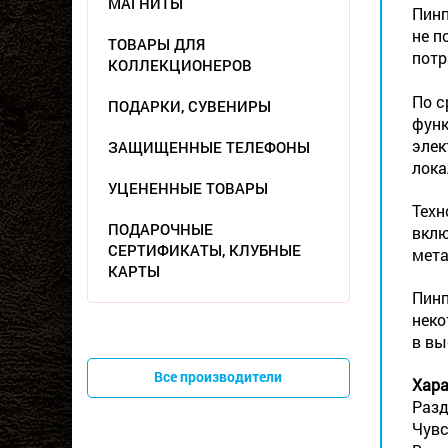
МАГНИТЫ
Пинп
не п
ТОВАРЫ ДЛЯ
потр
КОЛЛЕКЦИОНЕРОВ
По с
ПОДАРКИ, СУВЕНИРЫ
функ
элек
ЗАЩИЩЕННЫЕ ТЕЛЕФОНЫ
лока
УЦЕНЕННЫЕ ТОВАРЫ
Техн
ПОДАРОЧНЫЕ
вклю
СЕРТИФИКАТЫ, КЛУБНЫЕ
мета
КАРТЫ
Пинп
неко
в вы
Все производители
Хара
Разд
Чувс