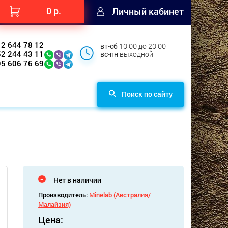
0 р.
Личный кабинет
12 644 78 12
вт-сб
10:00 до 20:00
52 244 43 11
вс-пн
выходной
95 606 76 69
Поиск по сайту
Нет в наличии
Производитель:
Minelab (Австралия/
Малайзия)
Цена: