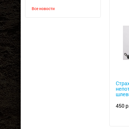
Все новости
Металл
Стра
непо
шлев
450 р