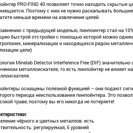
ойнтер PRO-FIND 40 позволяет точно находить скрытые це
омещается. Поэтому с ним не нужно раскапывать большие 
атите меньше времени на извлечение целей.
равнению с предыдущей моделью, пинпоинтер стал на 10%
цию быстрой отстройки с помощью которой можно одним 
тропомех, минерализации и находящихся рядом металличе
лизации цели)
ология Minelab Detector Interference Free (DIF) значительн
ченном металлоискателе, то есть пинпойнтер не влияет н
ллоискателя.
ойнтеры оснащены полезной функцией – они подают сигнал
торого периода неиспользования пинпойнтера. Это позво
сокой траве, поэтому вы его никогда не потеряете!
ктеристики:
еление чёрного и цветных металлов: есть
твительность: регулируемая, 5 уровней