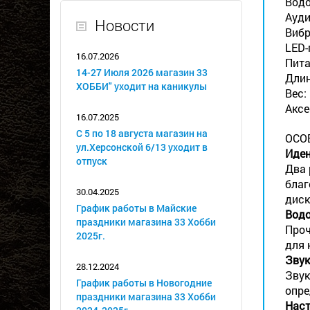
Водо
Ауди
Новости
Вибр
LED-
16.07.2026
Пита
14-27 Июля 2026 магазин 33
Длин
ХОББИ" уходит на каникулы
Вес: 
Аксе
16.07.2025
С 5 по 18 августа магазин на
ОСО
ул.Херсонской 6/13 уходит в
Иден
отпуск
Два 
благ
30.04.2025
диск
График работы в Майские
Вод
праздники магазина 33 Хобби
Проч
2025г.
для 
Звук
28.12.2024
Звук
График работы в Новогодние
опре
праздники магазина 33 Хобби
Наст