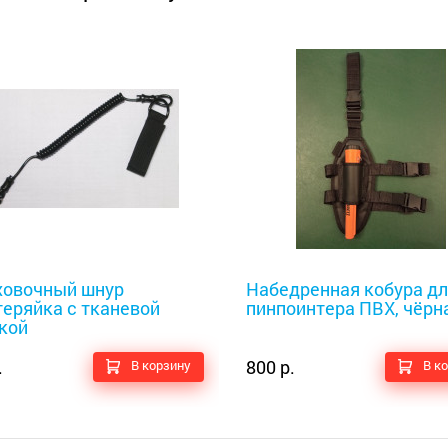
оискатели
Металлоискатели
ховочный шнур
Набедренная кобура дл
теряйка с тканевой
пинпоинтера ПВХ, чёрн
кой
.
800 р.
В корзину
В к