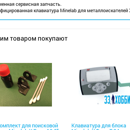
енная сервисная запчасть.
фицированная клавиатура Minelab для металлоискателей X-
тим товаром покупают
оискатели
Металлоискатели
омплект для поисковой
Клавиатура для блока