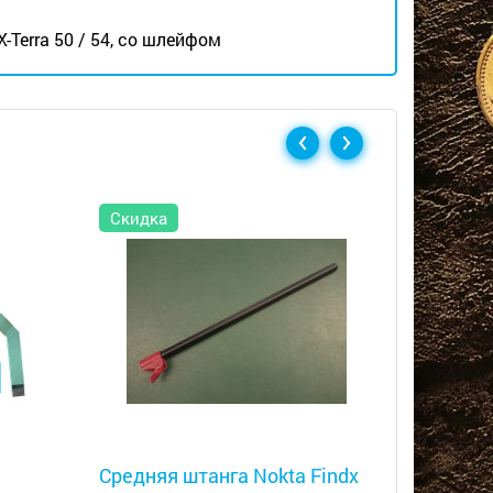
Terra 50 / 54, со шлейфом
Скидка
Металлоискатели
Металлоис
Средняя штанга Nokta Findx
Средня