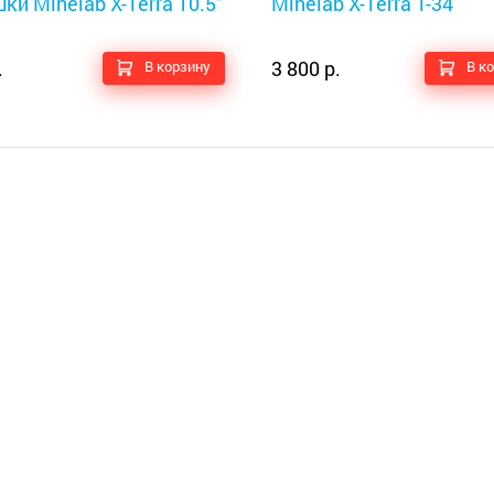
ки Minelab X-Terra 10.5"
Minelab X-Terra T-34
.
3 800 р.
В корзину
В к