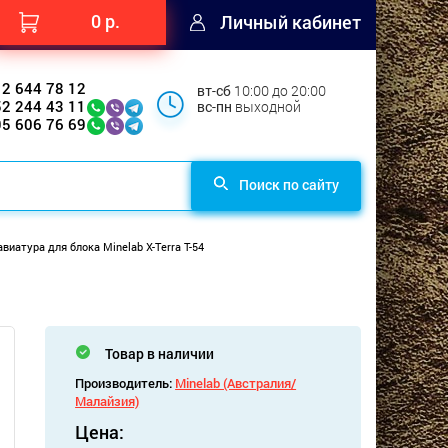
0 р.
Личный кабинет
12 644 78 12
вт-сб
10:00 до 20:00
52 244 43 11
вс-пн
выходной
95 606 76 69
Поиск по сайту
виатура для блока Minelab X-Terra T-54
Товар в наличии
Производитель:
Minelab (Австралия/
Малайзия)
Цена: